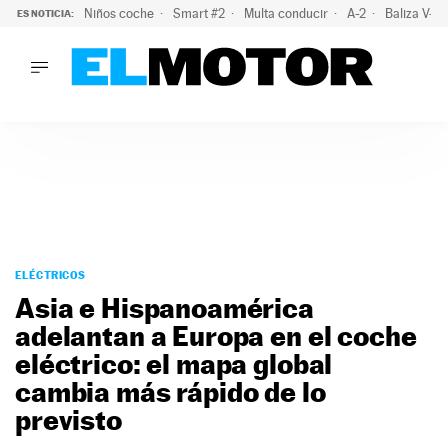
Niños coche
Smart #2
Multa conducir
A-2
Baliza V-1
ES NOTICIA:
LO ÚLTIMO
La OCU lanza un aviso a quienes alquilen un coche este vera
LO ÚLTIMO
La OCU lanza un aviso a quienes alquilen un coche este vera
ACTUALIDAD
ELÉCTRICOS
CONDUCIR
PRUEBAS
Saltar
VIRALES
al
ELÉCTRICOS
PODCAST
contenido
Asia e Hispanoamérica
MOTOS
adelantan a Europa en el coche
TECNOLOGÍA
eléctrico: el mapa global
SUPERCOCHES
MOTORTV
cambia más rápido de lo
PREMIOS
previsto
SERVICIOS