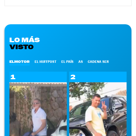
LO MÁS
VISTO
ELMOTOR
EL HUFFPOST
EL PAÍS
AS
CADENA SER
1
2