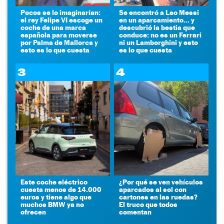
Pocos se lo imaginarían:
Se encontró a Leo Messi
el rey Felipe VI escoge un
en un aparcamiento... y
coche de una marca
descubrió la bestia que
española para moverse
conduce: no es un Ferrari
por Palma de Mallorca y
ni un Lamborghini y esto
esto es lo que cuesta
es lo que cuesta
3
4
Este coche eléctrico
¿Por qué se ven vehículos
cuesta menos de 14.000
aparcados al sol con
euros y tiene algo que
cartones en las ruedas?
muchos BMW ya no
El truco que todos
ofrecen
comentan