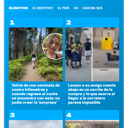
ELMOTOR
EL HUFFPOST
EL PAÍS
AS
CADENA SER
1
2
Volvió de una caminata de
Lanzan a su amigo cuesta
cuatro kilómetros y
abajo en un carrito de la
cuando regresa al coche
compra y lo que ocurre al
se encuentra con esto: no
llegar a la carretera
podía creer la 'sorpresa'
parece imposible
3
4