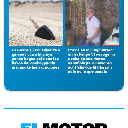
La Guardia Civil advierte a
Pocos se lo imaginarían:
quienes van a la playa:
el rey Felipe VI escoge un
nunca hagas esto con las
coche de una marca
llaves del coche, puede
española para moverse
arruinarte las vacaciones
por Palma de Mallorca y
esto es lo que cuesta