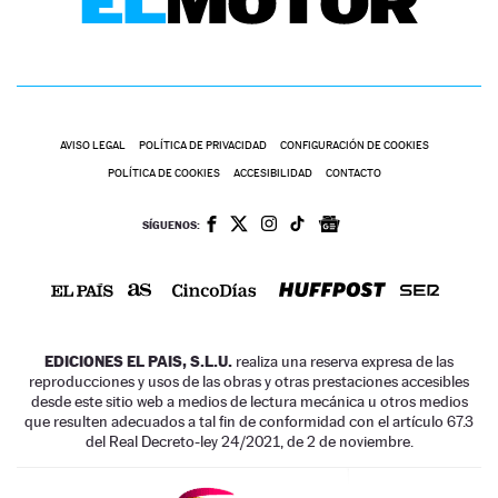
AVISO LEGAL
POLÍTICA DE PRIVACIDAD
CONFIGURACIÓN DE COOKIES
POLÍTICA DE COOKIES
ACCESIBILIDAD
CONTACTO
SÍGUENOS:
EDICIONES EL PAIS, S.L.U.
realiza una reserva expresa de las
reproducciones y usos de las obras y otras prestaciones accesibles
desde este sitio web a medios de lectura mecánica u otros medios
que resulten adecuados a tal fin de conformidad con el artículo 67.3
del Real Decreto-ley 24/2021, de 2 de noviembre.