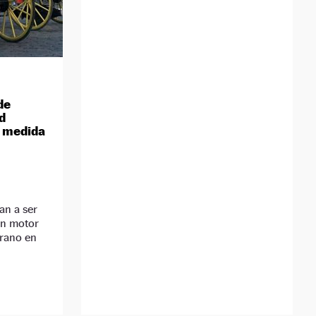
de
d
a medida
an a ser
on motor
erano en