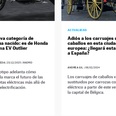
ACTUALIDAD
va categoría de
Adiós a los carruajes 
a nacido: es de Honda
caballos en esta ciuda
ama EV Outlier
europea: ¿llegará est
a España?
EDA
|
23/12/2025
| MADRID
ANDREA GIL
|
08/02/2024
totipo adelanta cómo
Los carruajes de caballos v
la marca el futuro de las
sustituidos por carrozas c
tas eléctricas más allá de
eléctrico a partir de este v
electrificación.
la capital de Bélgica.