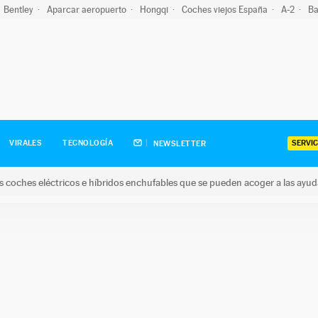
Bentley
Aparcar aeropuerto
Hongqi
Coches viejos España
A-2
Ba
SERVIC
VIRALES
TECNOLOGÍA
NEWSLETTER
s coches eléctricos e híbridos enchufables que se pueden acoger a las ayu
hes eléctricos e híbridos enchufables que se pueden acoger a la