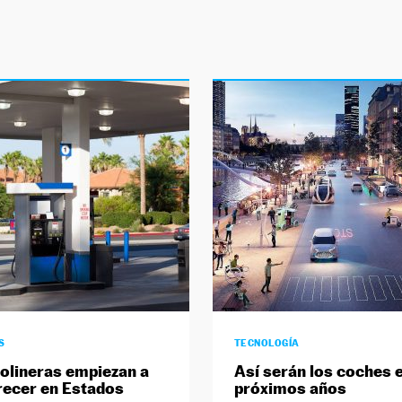
S
TECNOLOGÍA
olineras empiezan a
Así serán los coches e
ecer en Estados
próximos años