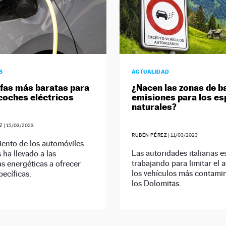
S
ACTUALIDAD
ifas más baratas para
¿Nacen las zonas de b
coches eléctricos
emisiones para los es
naturales?
Z
|
15/03/2023
RUBÉN PÉREZ
|
11/03/2023
iento de los automóviles
Las autoridades italianas e
s ha llevado a las
trabajando para limitar el 
s energéticas a ofrecer
los vehículos más contami
pecíficas.
los Dolomitas.