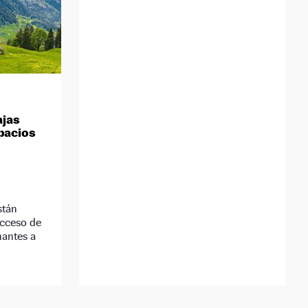
ajas
pacios
stán
acceso de
nantes a