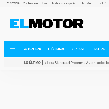
Coches eléctricos
Matrícula españa
Plan Auto+
VTC
ES NOTICIA:
ACTUALIDAD
ELÉCTRICOS
CONDUCIR
ACTUALIDAD
ELÉCTRICOS
CONDUCIR
PRUEBAS
PRUEBAS
Saltar
VIRALES
LO ÚLTIMO
La Lista Blanca del Programa Auto+: todos lo
al
PODCAST
LO ÚLTIMO
La Lista Blanca del Programa Auto+: todos los coc
contenido
MOTOS
TECNOLOGÍA
SUPERCOCHES
MOTORTV
PREMIOS
SERVICIOS