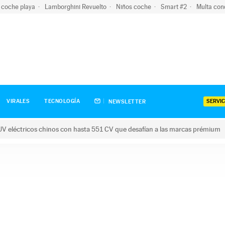
 coche playa
Lamborghini Revuelto
Niños coche
Smart #2
Multa con
SERVIC
VIRALES
TECNOLOGÍA
NEWSLETTER
V eléctricos chinos con hasta 551 CV que desafían a las marcas prémium
tricos chinos con hasta 551 CV que desafían a las marcas prém