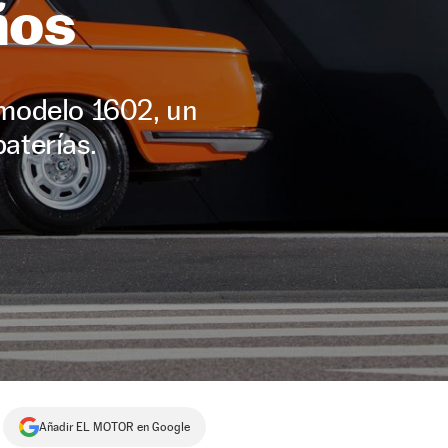
ños
 modelo 1602, un
baterías.
Añadir EL MOTOR en Google