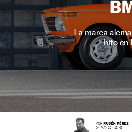
BM
La marca aleman
hito en 
RUBÉN PÉREZ
POR
04 MAY 22 - 17: 47