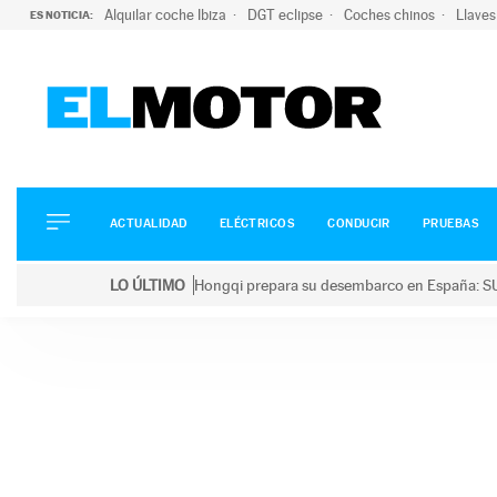
Alquilar coche Ibiza
DGT eclipse
Coches chinos
Llaves
ES NOTICIA:
ACTUALIDAD
ELÉCTRICOS
CONDUCIR
ACTUALIDAD
ELÉCTRICOS
CONDUCIR
PRUEBAS
PRUEBAS
Saltar
VIRALES
LO ÚLTIMO
Hongqi prepara su desembarco en España: SU
al
PODCAST
LO ÚLTIMO
Hongqi prepara su desembarco en España: SUV eléc
contenido
MOTOS
TECNOLOGÍA
SUPERCOCHES
MOTORTV
PREMIOS
SERVICIOS