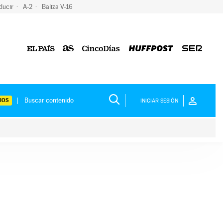
ducir
A-2
Baliza V-16
IOS
INICIAR SESIÓN
ium