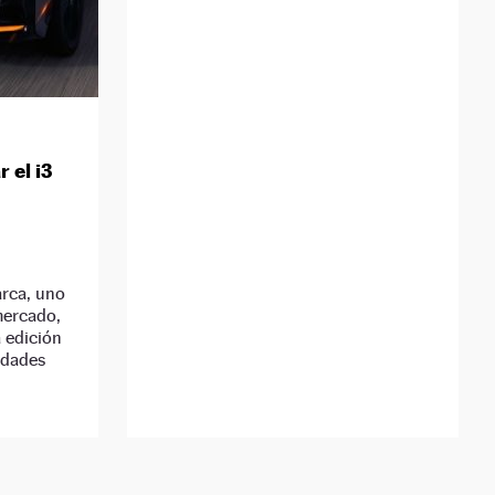
 el i3
arca, uno
mercado,
a edición
idades