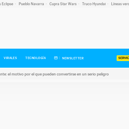
s Eclipse
Pueblo Navarra
Cupra Star Wars
Truco Hyundai
Líneas ver
SERVIC
VIRALES
TECNOLOGÍA
NEWSLETTER
olante: el motivo por el que pueden convertirse en un serio peligro
e: el motivo por el que pueden convertirse en un serio peligro