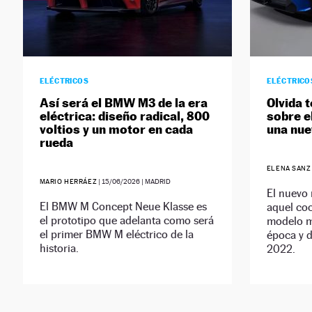
ELÉCTRICOS
ELÉCTRICO
Así será el BMW M3 de la era
Olvida 
eléctrica: diseño radical, 800
sobre e
voltios y un motor en cada
una nue
rueda
ELENA SANZ
MARIO HERRÁEZ
|
15/06/2026
| MADRID
El nuevo
El BMW M Concept Neue Klasse es
aquel coc
el prototipo que adelanta como será
modelo m
el primer BMW M eléctrico de la
época y d
historia.
2022.