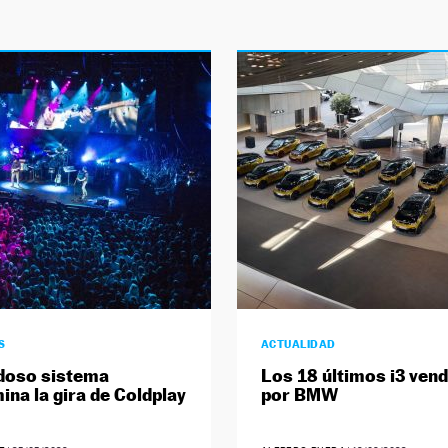
S
ACTUALIDAD
doso sistema
Los 18 últimos i3 ven
ina la gira de Coldplay
por BMW