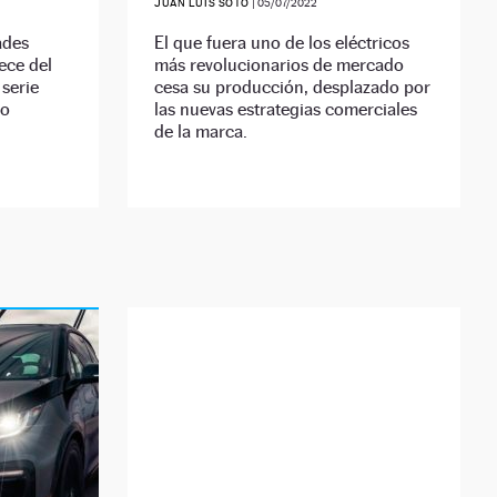
JUAN LUIS SOTO
|
05/07/2022
ades
El que fuera uno de los eléctricos
ece del
más revolucionarios de mercado
serie
cesa su producción, desplazado por
do
las nuevas estrategias comerciales
de la marca.