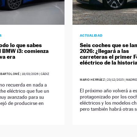
S
ACTUALIDAD
todo lo que sabes
Seis coches que se la
l BMW i3: comienza
2026: ¿llegará a las
va era
carreteras el primer F
eléctrico de la histori
 BARTOLOMÉ
|
18/03/2026
| CÁDIZ
MARIO HERRÁEZ
|
23/12/2025
| MADRI
 no recuerda en nada a
El próximo año volverá a es
he eléctrico que fue un
protagonizado por los coc
uy avanzado para su
eléctricos y los modelos ch
ejó de producirse en
pero también habrá otras s