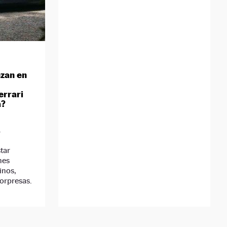
nzan en
errari
a?
D
tar
hes
inos,
orpresas.