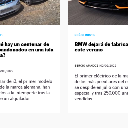
AD
ELÉCTRICOS
é hay un centenar de
BMW dejará de fabricar
andonados en una isla
este verano
ea?
SERGIO AMADOZ
|
02/02/2022
7/03/2022
El primer eléctrico de la m
ar de i3, el primer modelo
de los más peculiares del 
 de la marca alemana, han
se despide en julio con un
dos a la intemperie tras la
especial y tras 250.000 un
e un alquilador.
vendidas.