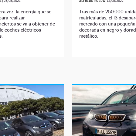
Z
|
25/05/2023
ALFREDO RUEDA
|
13/08/2022
ra vez, la energía que se
Tras más de 250.000 unid
para realizar
matriculadas, el i3 desapar
iertos se va a obtener de
mercado con una pequeña 
de coches eléctricos
decorada en negro y dora
s.
metálico.