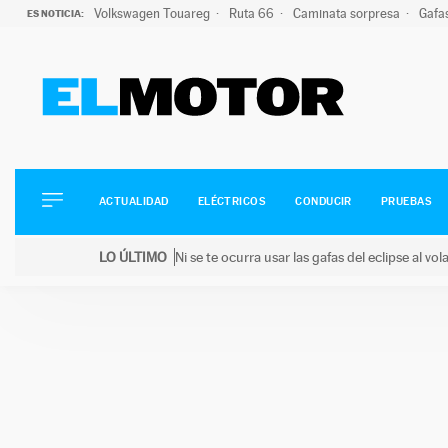
Volkswagen Touareg
Ruta 66
Caminata sorpresa
Gafa
ES NOTICIA:
ACTUALIDAD
ELÉCTRICOS
CONDUCIR
ACTUALIDAD
ELÉCTRICOS
CONDUCIR
PRUEBAS
PRUEBAS
Saltar
VIRALES
LO ÚLTIMO
Ni se te ocurra usar las gafas del eclipse al v
al
PODCAST
LO ÚLTIMO
Ni se te ocurra usar las gafas del eclipse al volant
contenido
MOTOS
TECNOLOGÍA
SUPERCOCHES
MOTORTV
PREMIOS
SERVICIOS