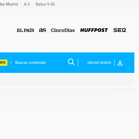
des Madrid
A-2
Baliza V-16
IOS
INICIAR SESIÓN