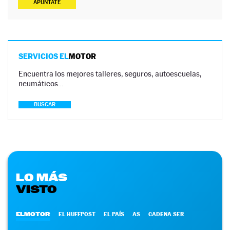
APÚNTATE
SERVICIOS EL
MOTOR
Encuentra los mejores talleres, seguros, autoescuelas,
neumáticos…
BUSCAR
LO MÁS
VISTO
ELMOTOR
EL HUFFPOST
EL PAÍS
AS
CADENA SER