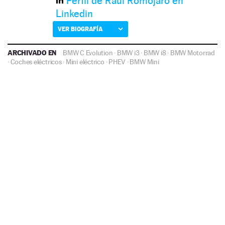
Perfil de Raúl Romojaro en
Linkedin
VER BIOGRAFÍA
ARCHIVADO EN
BMW C Evolution
·
BMW i3
·
BMW i8
·
BMW Motorrad
·
Coches eléctricos
·
Mini eléctrico
·
PHEV
·
BMW
Mini