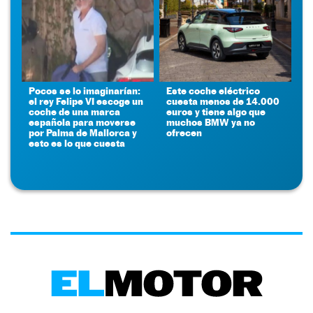
Pocos se lo imaginarían:
Este coche eléctrico
el rey Felipe VI escoge un
cuesta menos de 14.000
coche de una marca
euros y tiene algo que
española para moverse
muchos BMW ya no
por Palma de Mallorca y
ofrecen
esto es lo que cuesta