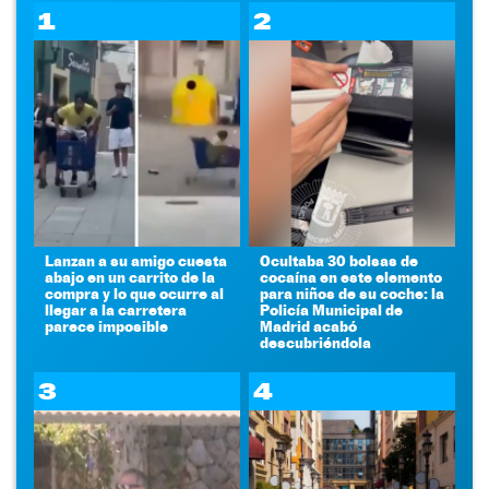
1
2
Lanzan a su amigo cuesta
Ocultaba 30 bolsas de
abajo en un carrito de la
cocaína en este elemento
compra y lo que ocurre al
para niños de su coche: la
llegar a la carretera
Policía Municipal de
parece imposible
Madrid acabó
descubriéndola
3
4