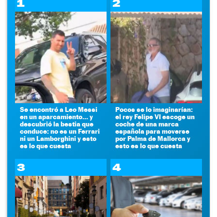
1
2
Se encontró a Leo Messi
Pocos se lo imaginarían:
en un aparcamiento... y
el rey Felipe VI escoge un
descubrió la bestia que
coche de una marca
conduce: no es un Ferrari
española para moverse
ni un Lamborghini y esto
por Palma de Mallorca y
es lo que cuesta
esto es lo que cuesta
3
4