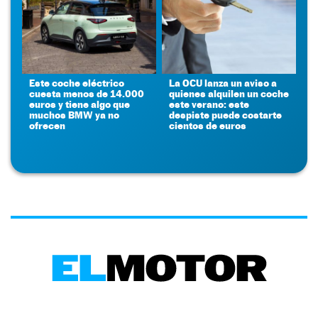
Este coche eléctrico
La OCU lanza un aviso a
cuesta menos de 14.000
quienes alquilen un coche
euros y tiene algo que
este verano: este
muchos BMW ya no
despiste puede costarte
ofrecen
cientos de euros