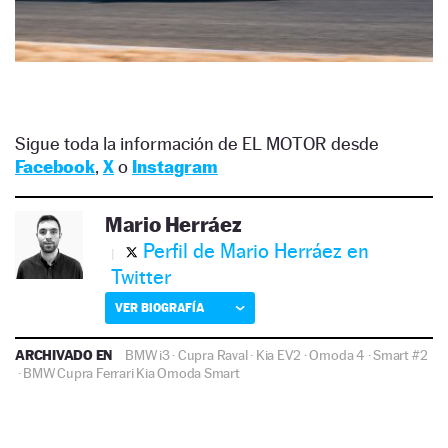
Sigue toda la información de EL MOTOR desde
Facebook
,
X
o
Instagram
Mario Herráez
Perfil de Mario Herráez en
Twitter
VER BIOGRAFÍA
ARCHIVADO EN
BMW i3
·
Cupra Raval
·
Kia EV2
·
Omoda 4
·
Smart #2
·
BMW
Cupra
Ferrari
Kia
Omoda
Smart