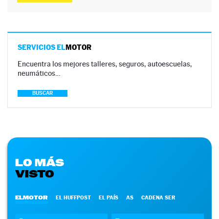
SERVICIOS EL
MOTOR
Encuentra los mejores talleres, seguros, autoescuelas,
neumáticos…
BUSCAR
LO MÁS
VISTO
ELMOTOR
EL HUFFPOST
EL PAÍS
AS
CADENA SER