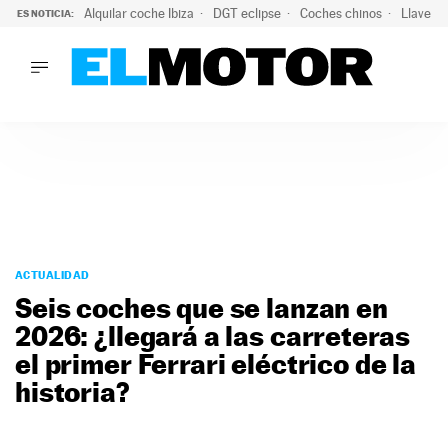
Alquilar coche Ibiza
DGT eclipse
Coches chinos
Llaves 
ES NOTICIA:
LO ÚLTIMO
El probable colapso tras el eclipse: la DGT prevé un millón 
LO ÚLTIMO
El probable colapso tras el eclipse: la DGT prevé un millón 
ACTUALIDAD
ELÉCTRICOS
CONDUCIR
PRUEBAS
Saltar
VIRALES
al
ACTUALIDAD
PODCAST
contenido
Seis coches que se lanzan en
MOTOS
2026: ¿llegará a las carreteras
TECNOLOGÍA
el primer Ferrari eléctrico de la
SUPERCOCHES
MOTORTV
historia?
PREMIOS
SERVICIOS