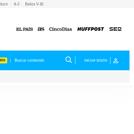
ducir
A-2
Baliza V-16
IOS
INICIAR SESIÓN
ium