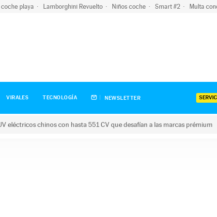
 coche playa
Lamborghini Revuelto
Niños coche
Smart #2
Multa con
SERVIC
VIRALES
TECNOLOGÍA
NEWSLETTER
V eléctricos chinos con hasta 551 CV que desafían a las marcas prémium
tricos chinos con hasta 551 CV que desafían a las marcas prém