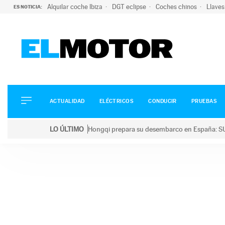
Alquilar coche Ibiza
DGT eclipse
Coches chinos
Llaves
ES NOTICIA:
ACTUALIDAD
ELÉCTRICOS
CONDUCIR
ACTUALIDAD
ELÉCTRICOS
CONDUCIR
PRUEBAS
PRUEBAS
Saltar
VIRALES
LO ÚLTIMO
Hongqi prepara su desembarco en España: SU
al
PODCAST
LO ÚLTIMO
Hongqi prepara su desembarco en España: SUV eléc
contenido
MOTOS
TECNOLOGÍA
SUPERCOCHES
MOTORTV
PREMIOS
SERVICIOS