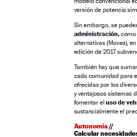
modelo convencional e
versión de potencia simi
Sin embargo, se puede
administración,
como e
alternativas (Movea), e
edición de 2017 subve
También hay que sumar 
cada comunidad para es
ofrecidas por los dive
y ventajosos sistemas de
fomentar el
uso de veh
sustancialmente el preci
Autonomía
//
Calcular necesidade