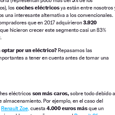
oría (representan poco más del
5%
de los
s), los
coches eléctricos
ya están entre nosotros 
s una interesante alternativa a los convencionales.
 compradores que en 2017 adquirieron
3.920
 que hicieron crecer este segmento casi un 83%
.
 optar por un eléctrico?
Repasamos las
portantes a tener en cuenta antes de tomar una
hes eléctricos
son más caros,
sobre todo debido a
e almacenamiento. Por ejemplo, en el caso del
l
Renault Zoe,
cuesta
4.000 euros más
que un