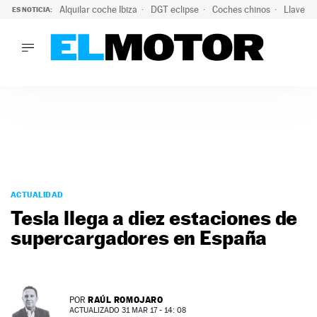
Alquilar coche Ibiza
DGT eclipse
Coches chinos
Llaves 
ES NOTICIA:
LO ÚLTIMO
El probable colapso tras el eclipse: la DGT prevé un millón 
LO ÚLTIMO
El probable colapso tras el eclipse: la DGT prevé un millón 
ACTUALIDAD
ELÉCTRICOS
CONDUCIR
PRUEBAS
Saltar
VIRALES
al
ACTUALIDAD
PODCAST
contenido
Tesla llega a diez estaciones de
MOTOS
supercargadores en España
TECNOLOGÍA
SUPERCOCHES
MOTORTV
PREMIOS
RAÚL ROMOJARO
POR
SERVICIOS
ACTUALIZADO 31 MAR 17 - 14: 08