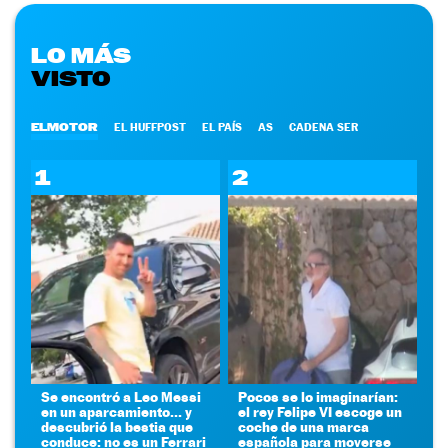
LO MÁS
VISTO
ELMOTOR
EL HUFFPOST
EL PAÍS
AS
CADENA SER
1
2
Se encontró a Leo Messi
Pocos se lo imaginarían:
en un aparcamiento... y
el rey Felipe VI escoge un
descubrió la bestia que
coche de una marca
conduce: no es un Ferrari
española para moverse