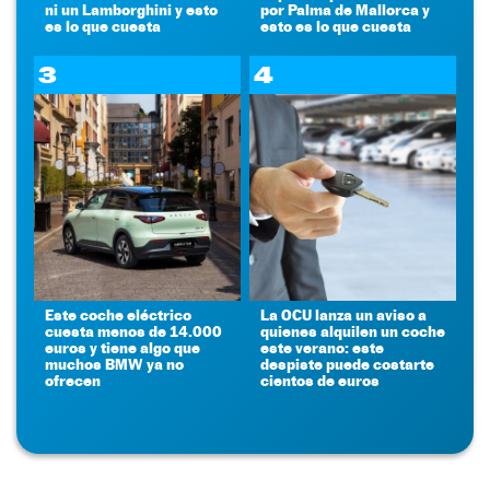
ni un Lamborghini y esto
por Palma de Mallorca y
es lo que cuesta
esto es lo que cuesta
3
4
Este coche eléctrico
La OCU lanza un aviso a
cuesta menos de 14.000
quienes alquilen un coche
euros y tiene algo que
este verano: este
muchos BMW ya no
despiste puede costarte
ofrecen
cientos de euros