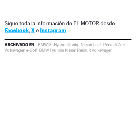
Sigue toda la información de EL MOTOR desde
Facebook
,
X
o
Instagram
ARCHIVADO EN
BMW i3
·
Hyundai Ioniq
·
Nissan Leaf
·
Renault Zoe
·
Volkswagen e-Golf
·
BMW
Hyundai
Nissan
Renault
Volkswagen