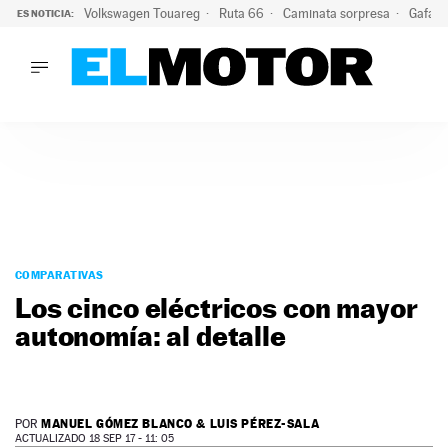
Volkswagen Touareg
Ruta 66
Caminata sorpresa
Gafas 
ES NOTICIA:
LO ÚLTIMO
Ni se te ocurra usar las gafas del eclipse al volante: el moti
LO ÚLTIMO
Ni se te ocurra usar las gafas del eclipse al volante: el motiv
ACTUALIDAD
ELÉCTRICOS
CONDUCIR
PRUEBAS
Saltar
VIRALES
al
COMPARATIVAS
PODCAST
contenido
Los cinco eléctricos con mayor
MOTOS
autonomía: al detalle
TECNOLOGÍA
SUPERCOCHES
MOTORTV
PREMIOS
MANUEL GÓMEZ BLANCO & LUIS PÉREZ-SALA
POR
SERVICIOS
ACTUALIZADO 18 SEP 17 - 11: 05