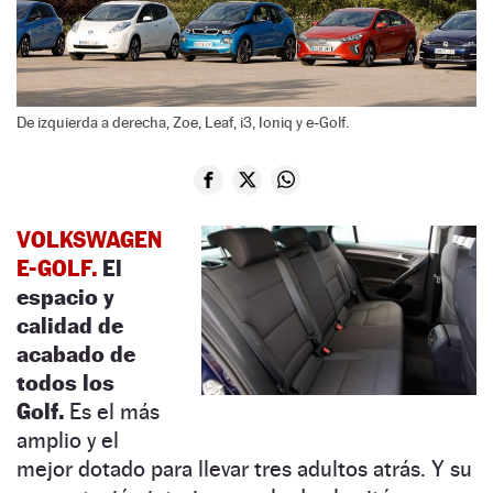
De izquierda a derecha, Zoe, Leaf, i3, Ioniq y e-Golf.
VOLKSWAGEN
E-GOLF.
El
espacio y
calidad de
acabado de
todos los
Golf.
Es el más
amplio y el
mejor dotado para llevar tres adultos atrás. Y su