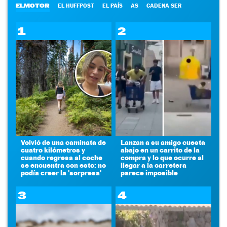
ELMOTOR
EL HUFFPOST
EL PAÍS
AS
CADENA SER
1
2
Volvió de una caminata de
Lanzan a su amigo cuesta
cuatro kilómetros y
abajo en un carrito de la
cuando regresa al coche
compra y lo que ocurre al
se encuentra con esto: no
llegar a la carretera
podía creer la 'sorpresa'
parece imposible
3
4