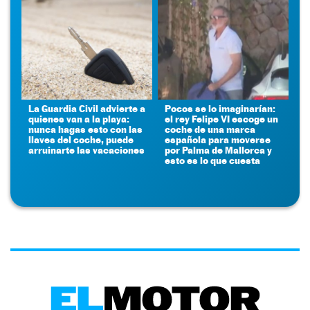
La Guardia Civil advierte a
Pocos se lo imaginarían:
quienes van a la playa:
el rey Felipe VI escoge un
nunca hagas esto con las
coche de una marca
llaves del coche, puede
española para moverse
arruinarte las vacaciones
por Palma de Mallorca y
esto es lo que cuesta