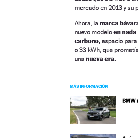
mercado en 2013 y su p
Ahora, la
marca bávar
nuevo modelo
en nada
carbono,
espacio para 
o 33 kWh, que prometí
una
nueva era.
MÁS INFORMACIÓN
BMW i