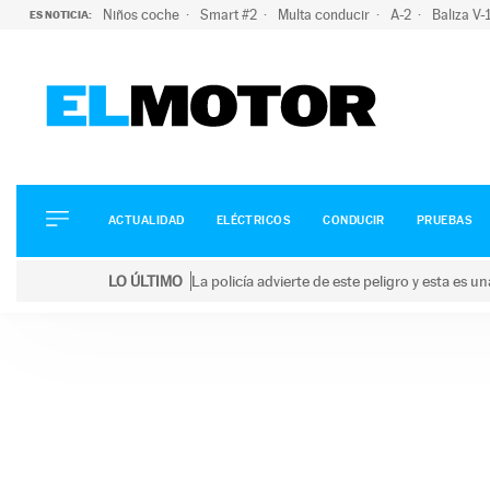
Niños coche
Smart #2
Multa conducir
A-2
Baliza V
ES NOTICIA:
ACTUALIDAD
ELÉCTRICOS
CONDUCIR
ACTUALIDAD
ELÉCTRICOS
CONDUCIR
PRUEBAS
PRUEBAS
Saltar
VIRALES
LO ÚLTIMO
La policía advierte de este peligro y esta es 
al
PODCAST
LO ÚLTIMO
La policía advierte de este peligro y esta es una bu
contenido
MOTOS
TECNOLOGÍA
SUPERCOCHES
MOTORTV
PREMIOS
SERVICIOS