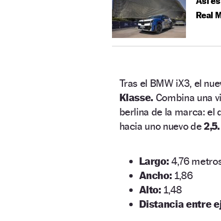
Así es
Real M
Tras el BMW iX3, el nu
Klasse.
Combina una vis
berlina de la marca: el 
hacia uno nuevo de
2,5.
Largo:
4,76 metro
Ancho:
1,86
Alto:
1,48
Distancia entre e