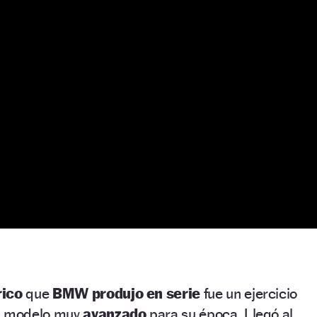
rico
que
BMW produjo en serie
fue un ejercicio
un modelo muy
avanzado
para su época. Llegó al