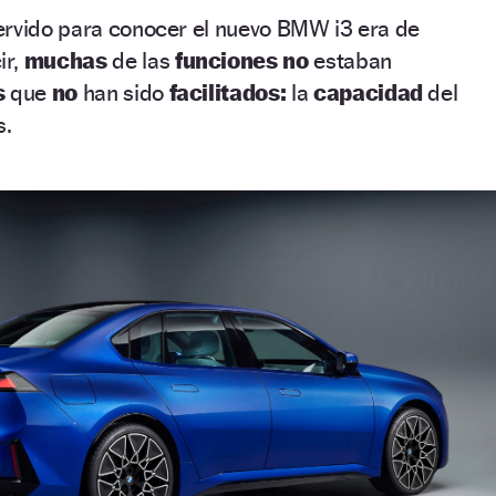
ervido para conocer el nuevo BMW i3 era de
ir,
muchas
de las
funciones no
estaban
s
que
no
han sido
facilitados:
la
capacidad
del
s.