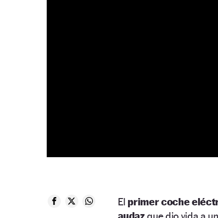
El
primer coche eléct
audaz
que dio vida a 