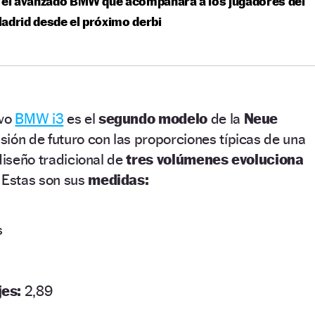
 el avanzado BMW que acompañará a los jugadores del
adrid desde el próximo derbi
evo
BMW i3
es el
segundo modelo
de la
Neue
ión de futuro con las proporciones típicas de una
diseño tradicional de
tres volúmenes evoluciona
Estas son sus
medidas:
s
jes:
2,89