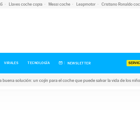
-16
Llaves coche copia
Messi coche
Leapmotor
Cristiano Ronaldo co
SERVIC
VIRALES
TECNOLOGÍA
NEWSLETTER
una buena solución: un cojín para el coche que puede salvar la vida de los niñ
ena solución: un cojín para el coche que puede salvar la vida de 