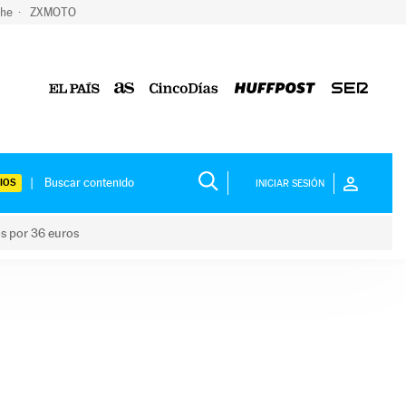
che
ZXMOTO
IOS
INICIAR SESIÓN
os por 36 euros
los niños por 36 euros