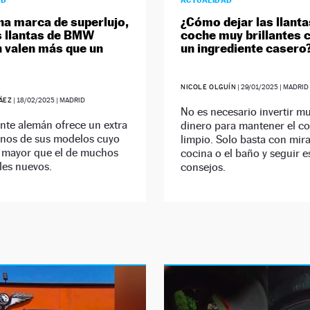
AD
ACTUALIDAD
na marca de superlujo,
¿Cómo dejar las llanta
s llantas de BMW
coche muy brillantes 
 valen más que un
un ingrediente casero
NICOLE OLGUÍN
|
29/01/2025
| MADRID
ÁEZ
|
18/02/2025
| MADRID
No es necesario invertir m
ante alemán ofrece un extra
dinero para mantener el c
unos de sus modelos cuyo
limpio. Solo basta con mira
s mayor que el de muchos
cocina o el baño y seguir e
les nuevos.
consejos.