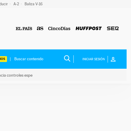
ducir
A-2
Baliza V-16
IOS
INICIAR SESIÓN
ncia controles espe
 y anuncia controles espe