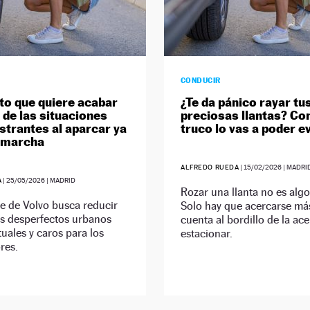
CONDUCIR
nto que quiere acabar
¿Te da pánico rayar tu
 de las situaciones
preciosas llantas? Co
strantes al aparcar ya
truco lo vas a poder ev
n marcha
ALFREDO RUEDA
|
15/02/2026
| MADRI
A
|
25/05/2026
| MADRID
Rozar una llanta no es algo 
e de Volvo busca reducir
Solo hay que acercarse más
os desperfectos urbanos
cuenta al bordillo de la ace
uales y caros para los
estacionar.
res.