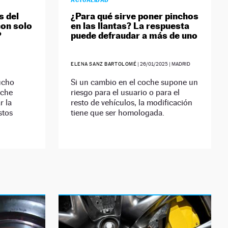
ACTUALIDAD
s del
¿Para qué sirve poner pinchos
con solo
en las llantas? La respuesta
?
puede defraudar a más de uno
ELENA SANZ BARTOLOMÉ
|
26/01/2025
| MADRID
ucho
Si un cambio en el coche supone un
oche
riesgo para el usuario o para el
r la
resto de vehículos, la modificación
stos
tiene que ser homologada.