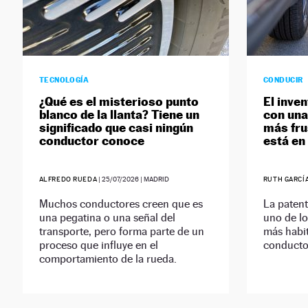
TECNOLOGÍA
CONDUCIR
¿Qué es el misterioso punto
El inve
blanco de la llanta? Tiene un
con una
significado que casi ningún
más fru
conductor conoce
está e
ALFREDO RUEDA
|
25/07/2026
| MADRID
RUTH GARCÍ
Muchos conductores creen que es
La patent
una pegatina o una señal del
uno de l
transporte, pero forma parte de un
más habit
proceso que influye en el
conducto
comportamiento de la rueda.