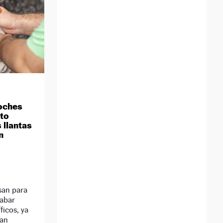
oches
to
 llantas
n
san para
cabar
ficos, ya
tan