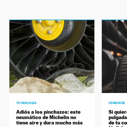
TECNOLOGÍA
CONDUCIR
Adiós a los pinchazos: este
Si quie
neumático de Michelin no
pulgada
tiene aire y dura mucho más
de tu c