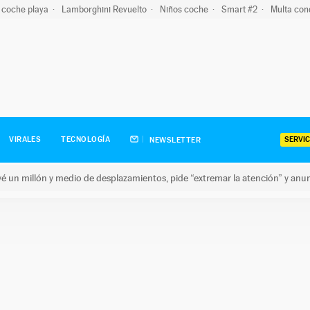
 coche playa
Lamborghini Revuelto
Niños coche
Smart #2
Multa con
SERVIC
VIRALES
TECNOLOGÍA
NEWSLETTER
revé un millón y medio de desplazamientos, pide “extremar la atención” y anu
n millón y medio de desplazamientos, pide “extremar la atención”