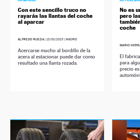
CONDUCIR
ACTUALID
Con este sencillo truco no
No es u
rayarás las llantas del coche
pero la
al aparcar
también
coche
ALFREDO RUEDA
|
15/03/2025
| MADRID
MARIO HERR
Acercarse mucho al bordillo de la
El fabric
acera al estacionar puede dar como
para alg
resultado una llanta rozada.
precio e
automóvi