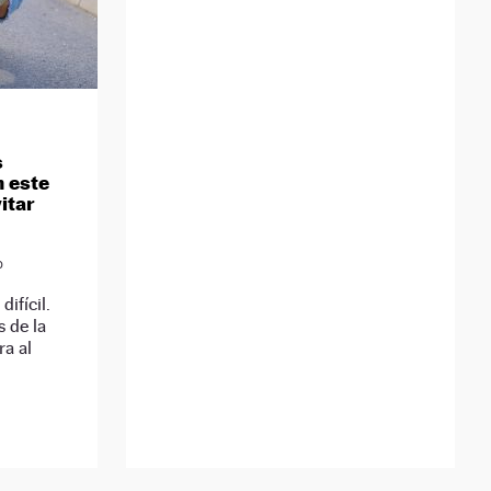
s
n este
itar
D
difícil.
 de la
ra al