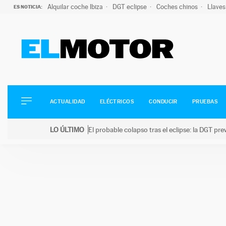
Alquilar coche Ibiza
DGT eclipse
Coches chinos
Llaves
ES NOTICIA:
ACTUALIDAD
ELÉCTRICOS
CONDUCIR
ACTUALIDAD
ELÉCTRICOS
CONDUCIR
PRUEBAS
PRUEBAS
Saltar
VIRALES
LO ÚLTIMO
El probable colapso tras el eclipse: la DGT p
al
PODCAST
LO ÚLTIMO
El probable colapso tras el eclipse: la DGT prevé u
contenido
MOTOS
TECNOLOGÍA
SUPERCOCHES
MOTORTV
PREMIOS
SERVICIOS