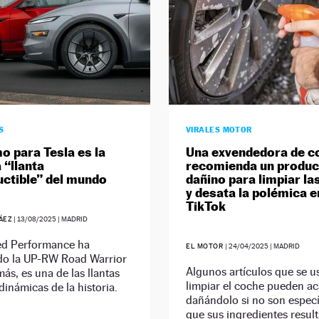
S
VIRALES MOTOR
mo para Tesla es la
Una exvendedora de c
 “llanta
recomienda un produc
uctible” del mundo
dañino para limpiar las
y desata la polémica e
TikTok
ÁEZ
|
13/08/2025
| MADRID
d Performance ha
EL MOTOR
|
24/04/2025
| MADRID
do la UP-RW Road Warrior
Algunos artículos que se u
ás, es una de las llantas
limpiar el coche pueden a
inámicas de la historia.
dañándolo si no son especí
que sus ingredientes resul