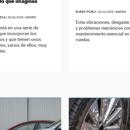
 lo que imaginas
RUBÉN PÉREZ
|
01/11/2025
| MADRID
EDA
|
20/01/2026
| MADRID
Evita vibraciones, desgaste
está en una serie de
y problemas mecánicos con
que incorporan los
mantenimiento esencial en 
os y que tienen unos
ruedas.
dos, varios de ellos, muy
tes.