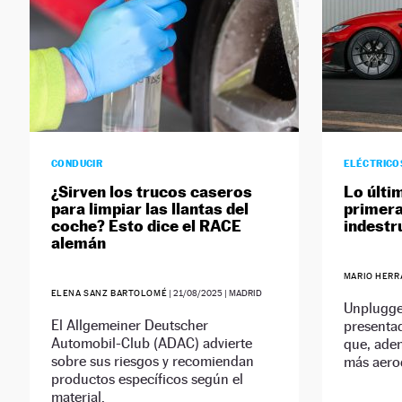
CONDUCIR
ELÉCTRICO
¿Sirven los trucos caseros
Lo últi
para limpiar las llantas del
primera
coche? Esto dice el RACE
indestr
alemán
MARIO HERR
ELENA SANZ BARTOLOMÉ
|
21/08/2025
| MADRID
Unplugge
El Allgemeiner Deutscher
presenta
Automobil-Club (ADAC) advierte
que, adem
sobre sus riesgos y recomiendan
más aerod
productos específicos según el
material.