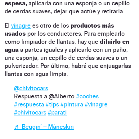
espesa,
aplicarla con una esponja o un cepillo
de cerdas suaves, dejar que actúe y retirarla.
El
vinagre
es otro de los
productos más
usados
por los conductores. Para emplearlo
como limpiador de llantas, hay que
diluirlo en
agua
a partes iguales y aplicarlo con un paño,
una esponja, un cepillo de cerdas suaves o un
pulverizador. Por último, habrá que enjuagarlas
llantas con agua limpia.
@chivitocars
Respuesta a @Alberto
#coches
#respuesta
#tips
#pintura
#vinagre
#chivitocars
#parati
♬ Beggin’ – Måneskin