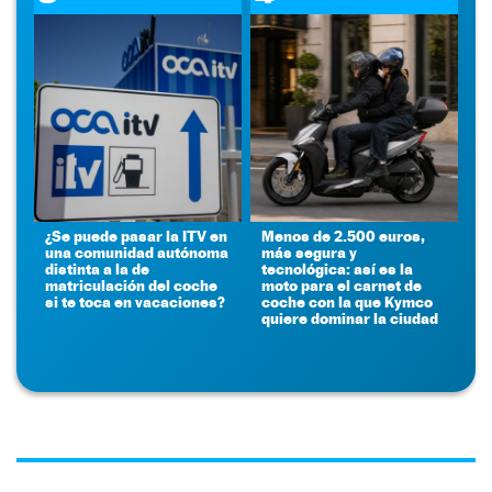
¿Se puede pasar la ITV en
Menos de 2.500 euros,
una comunidad autónoma
más segura y
distinta a la de
tecnológica: así es la
matriculación del coche
moto para el carnet de
si te toca en vacaciones?
coche con la que Kymco
quiere dominar la ciudad