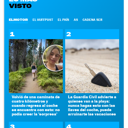
VISTO
ELMOTOR
EL HUFFPOST
EL PAÍS
AS
CADENA SER
1
2
Volvió de una caminata de
La Guardia Civil advierte a
cuatro kilómetros y
quienes van a la playa:
cuando regresa al coche
nunca hagas esto con las
se encuentra con esto: no
llaves del coche, puede
podía creer la 'sorpresa'
arruinarte las vacaciones
3
4