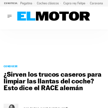
Pegatina
Coches clásicos
Cupra rey Felipe
Caravana lig
ES NOTICIA:
LO ÚLTIMO
¿Conocías esta pegatina de moda?: puede salvar tu coche d
LO ÚLTIMO
¿Conocías esta pegatina de moda?: puede salvar tu coche de
ACTUALIDAD
ELÉCTRICOS
CONDUCIR
PRUEBAS
Saltar
VIRALES
al
CONDUCIR
PODCAST
contenido
¿Sirven los trucos caseros para
MOTOS
limpiar las llantas del coche?
TECNOLOGÍA
Esto dice el RACE alemán
SUPERCOCHES
MOTORTV
PREMIOS
SERVICIOS