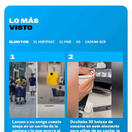
LO MÁS
VISTO
ELMOTOR
EL HUFFPOST
EL PAÍS
AS
CADENA SER
1
2
Lanzan a su amigo cuesta
Ocultaba 30 bolsas de
abajo en un carrito de la
cocaína en este elemento
compra y lo que ocurre al
para niños de su coche: la