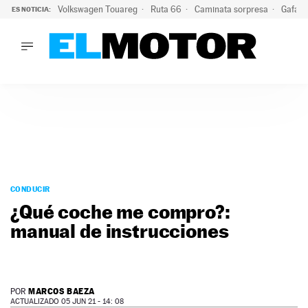
Volkswagen Touareg
Ruta 66
Caminata sorpresa
Gafas 
ES NOTICIA:
LO ÚLTIMO
Ni se te ocurra usar las gafas del eclipse al volante: el moti
LO ÚLTIMO
Ni se te ocurra usar las gafas del eclipse al volante: el motiv
ACTUALIDAD
ELÉCTRICOS
CONDUCIR
PRUEBAS
Saltar
VIRALES
al
CONDUCIR
PODCAST
contenido
¿Qué coche me compro?:
MOTOS
manual de instrucciones
TECNOLOGÍA
SUPERCOCHES
MOTORTV
PREMIOS
MARCOS BAEZA
POR
SERVICIOS
ACTUALIZADO 05 JUN 21 - 14: 08