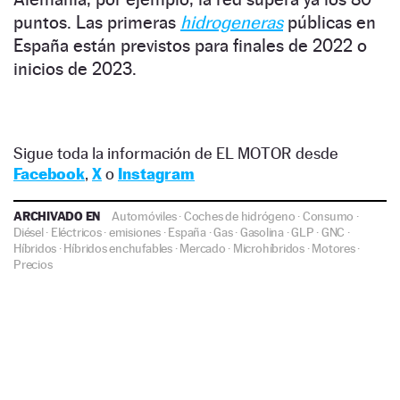
puntos. Las primeras
hidrogeneras
públicas en
España están previstos para finales de 2022 o
inicios de 2023.
Sigue toda la información de EL MOTOR desde
Facebook
,
X
o
Instagram
ARCHIVADO EN
Automóviles
·
Coches de hidrógeno
·
Consumo
·
Diésel
·
Eléctricos
·
emisiones
·
España
·
Gas
·
Gasolina
·
GLP
·
GNC
·
Híbridos
·
Híbridos enchufables
·
Mercado
·
Microhíbridos
·
Motores
·
Precios