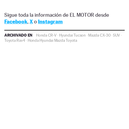
Sigue toda la información de EL MOTOR desde
Facebook
,
X
o
Instagram
ARCHIVADO EN
Honda CR-V
·
Hyundai Tucson
·
Mazda CX-30
·
SUV
·
Toyota Rav4
·
Honda
Hyundai
Mazda
Toyota