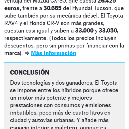
ventaja del Mazda CX-30, que cuesta
26.425
euros,
frente a
30.665
del Hyundai Tucson, que
sube también por su mecánica diésel. El Toyota
RAV4 y el Honda CR-V son más grandes,
cuestan casi igual y suben a
33.000
y
33.050,
respectivamente. (Todos los precios incluyen
descuentos, pero sin primas por financiar con la
marca).
⇒
Más información
CONCLUSIÓN
Dos tecnologías y dos ganadores. El Toyota
se impone entre los híbridos porque ofrece
un motor más potente y mejores
prestaciones con consumos y emisiones
imbatibles: poco más de cuatro litros en
ciudad y autovías urbanas. Y añade más
espacio interior y maletero, aunque es