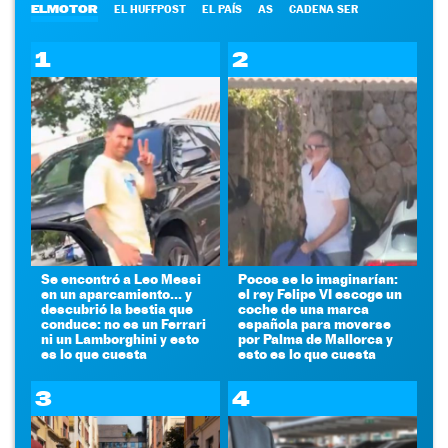
ELMOTOR
EL HUFFPOST
EL PAÍS
AS
CADENA SER
1
2
Se encontró a Leo Messi
Pocos se lo imaginarían:
en un aparcamiento... y
el rey Felipe VI escoge un
descubrió la bestia que
coche de una marca
conduce: no es un Ferrari
española para moverse
ni un Lamborghini y esto
por Palma de Mallorca y
es lo que cuesta
esto es lo que cuesta
3
4