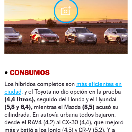
•
CONSUMOS
Los híbridos completos son
más eficientes en
ciudad,
y el Toyota no dio opción en la prueba
(4,4 litros),
seguido del Honda y el Hyundai
(5,8 y 6,4),
mientras el Mazda
(8,5)
acusó su
cilindrada. En autovía urbana todos bajaron:
desde el RAV4 (4,2) al CX-30 (4,4), que mejoró
más y batió a los Ioniq (4,5) y CR-V (5,2). Y a