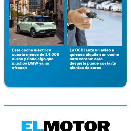
Este coche eléctrico
La OCU lanza un aviso a
cuesta menos de 14.000
quienes alquilen un coche
euros y tiene algo que
este verano: este
muchos BMW ya no
despiste puede costarte
ofrecen
cientos de euros