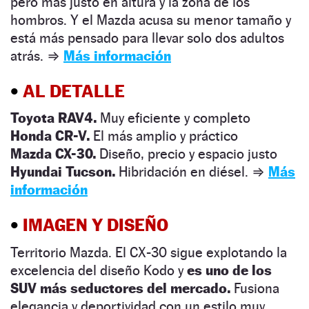
pero más justo en altura y la zona de los
hombros. Y el Mazda acusa su menor tamaño y
está más pensado para llevar solo dos adultos
atrás.
⇒
Más información
•
AL DETALLE
Toyota RAV4.
Muy eficiente y completo
Honda CR-V.
El más amplio y práctico
Mazda CX-30.
Diseño, precio y espacio justo
Hyundai Tucson.
Hibridación en diésel.
⇒
Más
información
•
IMAGEN Y DISEÑO
Territorio Mazda. El CX-30 sigue explotando la
excelencia del diseño Kodo y
es uno de los
SUV más seductores del mercado.
Fusiona
elegancia y deportividad con un estilo muy