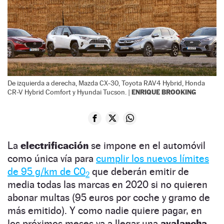
De izquierda a derecha, Mazda CX-30, Toyota RAV4 Hybrid, Honda
ENRIQUE BROOKING
CR-V Hybrid Comfort y Hyundai Tucson. |
La
electrificación
se impone en el automóvil
como única vía para
cumplir los nuevos límites
de 95 g/km de C0
que deberán emitir de
2
media todas las marcas en 2020 si no quieren
abonar multas (95 euros por coche y gramo de
más emitido). Y como nadie quiere pagar, en
los próximos meses va a llegar una
avalancha