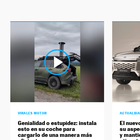
VIRALES MOTOR
ACTUALID
Genialidad o estupidez: instala
El nuev
esto en su coche para
su aspe
cargarlo de una manera más
y manti