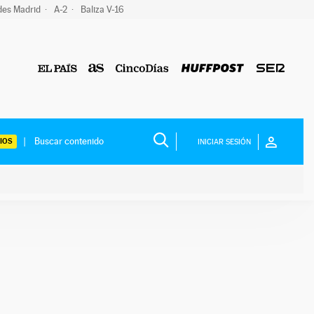
des Madrid
A-2
Baliza V-16
IOS
INICIAR SESIÓN