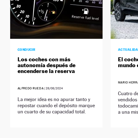
CONDUCIR
ACTUALID
Los coches con más
El coch
autonomía después de
mundo 
encenderse la reserva
MARIO HERR
ALFREDO RUEDA
|
28/08/2024
Cuatro d
La mejor idea es no apurar tanto y
vendidos
repostar cuando el depósito marque
todocamin
un cuarto de su capacidad total.
a una mi