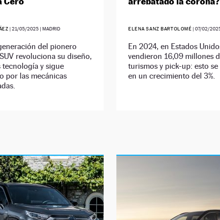
a Cero
arrebatado la corona?
ÁEZ
|
21/05/2025
| MADRID
ELENA SANZ BARTOLOMÉ
|
07/02/202
generación del pionero
En 2024, en Estados Unido
 SUV revoluciona su diseño,
vendieron 16,09 millones 
 tecnología y sigue
turismos y pick-up: esto se
o por las mecánicas
en un crecimiento del 3%.
adas.