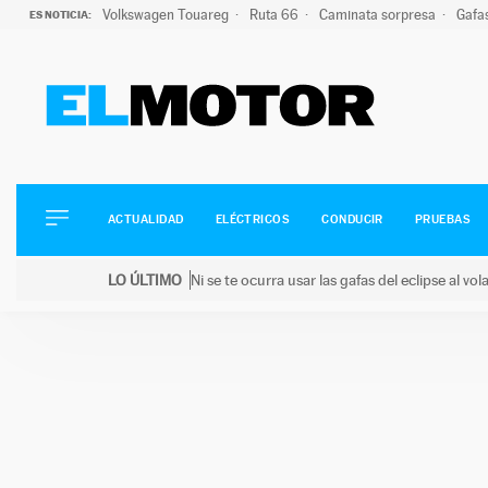
Volkswagen Touareg
Ruta 66
Caminata sorpresa
Gafa
ES NOTICIA:
ACTUALIDAD
ELÉCTRICOS
CONDUCIR
ACTUALIDAD
ELÉCTRICOS
CONDUCIR
PRUEBAS
PRUEBAS
Saltar
VIRALES
LO ÚLTIMO
Ni se te ocurra usar las gafas del eclipse al v
al
PODCAST
LO ÚLTIMO
Ni se te ocurra usar las gafas del eclipse al volant
contenido
MOTOS
TECNOLOGÍA
SUPERCOCHES
MOTORTV
PREMIOS
SERVICIOS