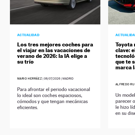
ACTUALIDAD
ACTUALID
Los tres mejores coches para
Toyota 
el viajar en las vacaciones de
clave: 
verano de 2026: la IA elige a
tecnoló
su trío
que te 
marca l
MARIO HERRÁEZ
|
06/07/2026
| MADRID
ALFREDO RU
Para afrontar el periodo vacacional
Un model
lo ideal son coches espaciosos,
parecer o
cómodos y que tengan mecánicas
le hizo lí
eficientes.
en su dis