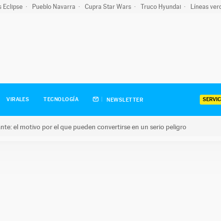
s Eclipse
Pueblo Navarra
Cupra Star Wars
Truco Hyundai
Líneas ver
SERVIC
VIRALES
TECNOLOGÍA
NEWSLETTER
olante: el motivo por el que pueden convertirse en un serio peligro
e: el motivo por el que pueden convertirse en un serio peligro