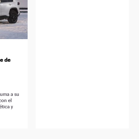
e de
suma a su
con el
tica y