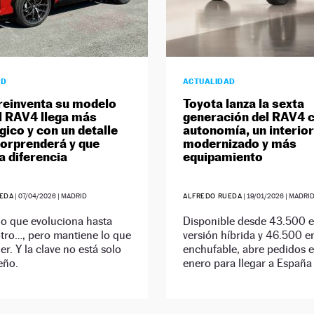
AD
ACTUALIDAD
reinventa su modelo
Toyota lanza la sexta
el RAV4 llega más
generación del RAV4 
gico y con un detalle
autonomía, un interior
sorprenderá y que
modernizado y más
a diferencia
equipamiento
EDA
|
07/04/2026
| MADRID
ALFREDO RUEDA
|
19/01/2026
| MADRI
o que evoluciona hasta
Disponible desde 43.500 e
tro…, pero mantiene lo que
versión híbrida y 46.500 e
der. Y la clave no está solo
enchufable, abre pedidos e
eño.
enero para llegar a España 