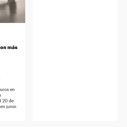
con más
D
uros en
n
l 20 de
en junio.