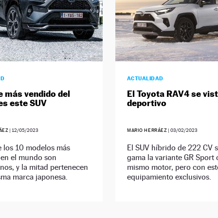
AD
ACTUALIDAD
e más vendido del
El Toyota RAV4 se vist
es este SUV
deportivo
ÁEZ
|
12/05/2023
MARIO HERRÁEZ
|
03/02/2023
e los 10 modelos más
El SUV híbrido de 222 CV 
 en el mundo son
gama la variante GR Sport 
os, y la mitad pertenecen
mismo motor, pero con esté
sma marca japonesa.
equipamiento exclusivos.