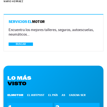
MARIO HERRÁEZ
SERVICIOS EL
MOTOR
Encuentra los mejores talleres, seguros, autoescuelas,
neumáticos…
BUSCAR
LO MÁS
VISTO
ELMOTOR
EL HUFFPOST
EL PAÍS
AS
CADENA SER