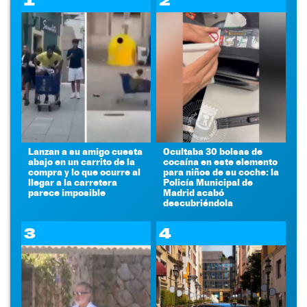
1
2
Lanzan a su amigo cuesta
Ocultaba 30 bolsas de
abajo en un carrito de la
cocaína en este elemento
compra y lo que ocurre al
para niños de su coche: la
llegar a la carretera
Policía Municipal de
parece imposible
Madrid acabó
descubriéndola
3
4