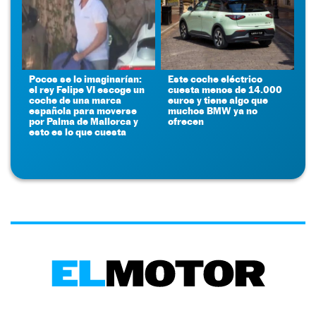
Pocos se lo imaginarían:
Este coche eléctrico
el rey Felipe VI escoge un
cuesta menos de 14.000
coche de una marca
euros y tiene algo que
española para moverse
muchos BMW ya no
por Palma de Mallorca y
ofrecen
esto es lo que cuesta