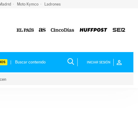
 Madrid
Moto Kymco
Ladrones
IOS
INICIAR SESIÓN
acen
lo hacen