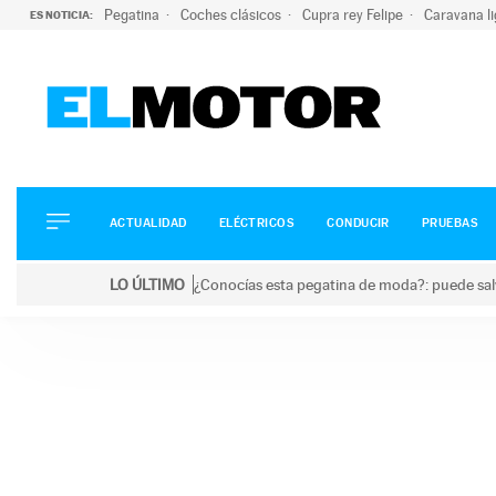
Pegatina
Coches clásicos
Cupra rey Felipe
Caravana l
ES NOTICIA:
ACTUALIDAD
ELÉCTRICOS
CONDUCIR
ACTUALIDAD
ELÉCTRICOS
CONDUCIR
PRUEBAS
PRUEBAS
Saltar
VIRALES
LO ÚLTIMO
¿Conocías esta pegatina de moda?: puede salv
al
PODCAST
LO ÚLTIMO
¿Conocías esta pegatina de moda?: puede salvar tu
contenido
MOTOS
TECNOLOGÍA
SUPERCOCHES
MOTORTV
PREMIOS
SERVICIOS