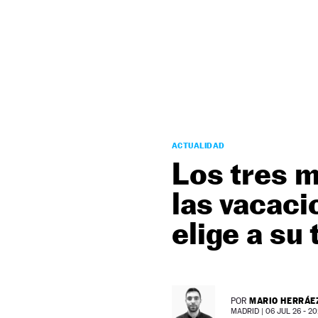
NEWSLETTER
SÍGUENOS
ACTUALIDAD
Los tres m
las vacaci
elige a su 
MARIO HERRÁE
POR
MADRID |
06 JUL 26 - 20