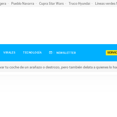
igera
Pueblo Navarra
Cupra Star Wars
Truco Hyundai
Líneas verdes
SERVIC
VIRALES
TECNOLOGÍA
NEWSLETTER
ar tu coche de un arañazo o destrozo, pero también delata a quienes lo h
 coche de un arañazo o destrozo, pero también delata a quienes 