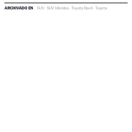
ARCHIVADO EN
SUV
·
SUV híbridos
·
Toyota Rav4
·
Toyota