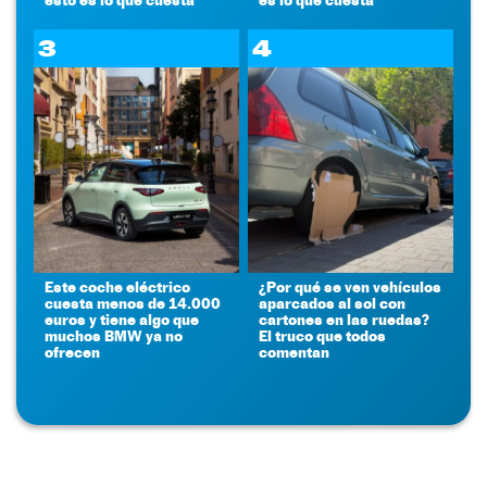
3
4
Este coche eléctrico
¿Por qué se ven vehículos
cuesta menos de 14.000
aparcados al sol con
euros y tiene algo que
cartones en las ruedas?
muchos BMW ya no
El truco que todos
ofrecen
comentan