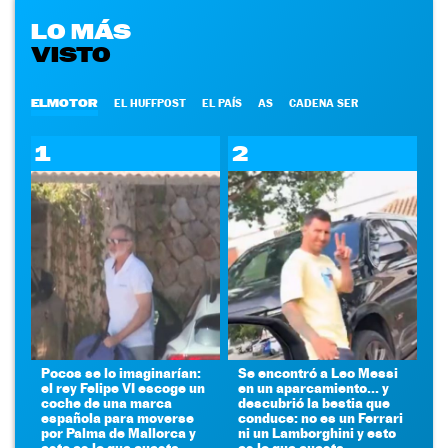
LO MÁS
VISTO
ELMOTOR
EL HUFFPOST
EL PAÍS
AS
CADENA SER
1
2
Pocos se lo imaginarían:
Se encontró a Leo Messi
el rey Felipe VI escoge un
en un aparcamiento... y
coche de una marca
descubrió la bestia que
española para moverse
conduce: no es un Ferrari
por Palma de Mallorca y
ni un Lamborghini y esto
esto es lo que cuesta
es lo que cuesta