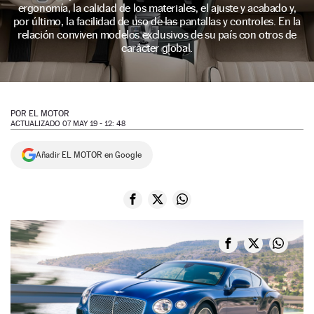
ergonomía, la calidad de los materiales, el ajuste y acabado y,
NEWSLETTER
por último, la facilidad de uso de las pantallas y controles. En la
relación conviven modelos exclusivos de su país con otros de
carácter global.
SÍGUENOS
POR
EL MOTOR
ACTUALIZADO 07 MAY 19 - 12: 48
Añadir EL MOTOR en Google