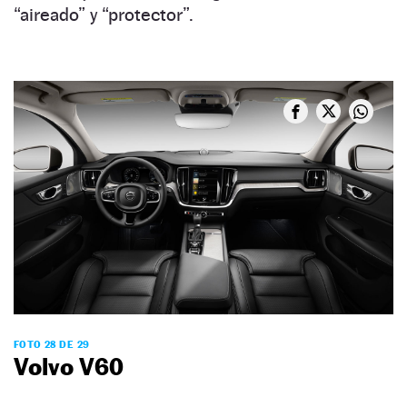
“aireado” y “protector”.
FOTO 28 DE 29
Volvo V60