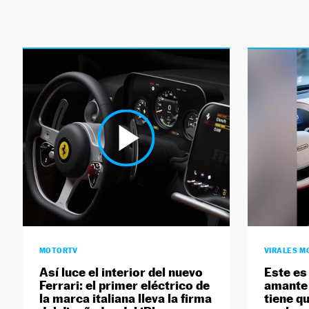
MOTORTV
VIRALES M
Así luce el interior del nuevo
Este es
Ferrari: el primer eléctrico de
amante 
la marca italiana lleva la firma
tiene qu