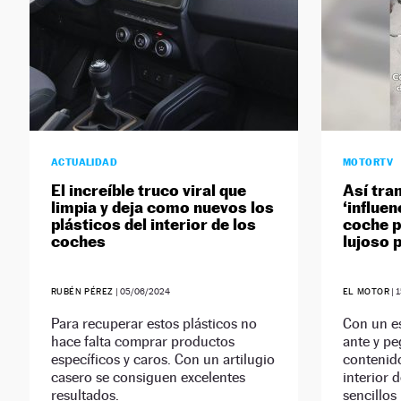
ACTUALIDAD
MOTORTV
El increíble truco viral que
Así tra
limpia y deja como nuevos los
‘influen
plásticos del interior de los
coche p
coches
lujoso 
RUBÉN PÉREZ
|
05/06/2024
EL MOTOR
|
1
Para recuperar estos plásticos no
Con un es
hace falta comprar productos
ante y pe
específicos y caros. Con un artilugio
contenid
casero se consiguen excelentes
interior 
resultados.
sencillos