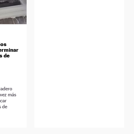
los
erminar
s de
vadero
 vez más
car
s de