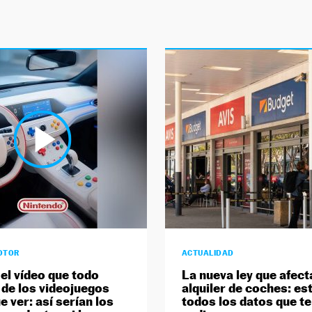
OTOR
ACTUALIDAD
 el vídeo que todo
La nueva ley que afect
de los videojuegos
alquiler de coches: es
e ver: así serían los
todos los datos que te