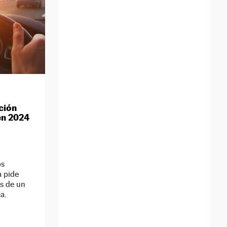
ción
en 2024
os
 pide
os de un
a.