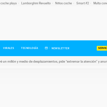
 coche playa
Lamborghini Revuelto
Niños coche
Smart #2
Multa con
SERVIC
VIRALES
TECNOLOGÍA
NEWSLETTER
revé un millón y medio de desplazamientos, pide “extremar la atención” y anu
n millón y medio de desplazamientos, pide “extremar la atención”