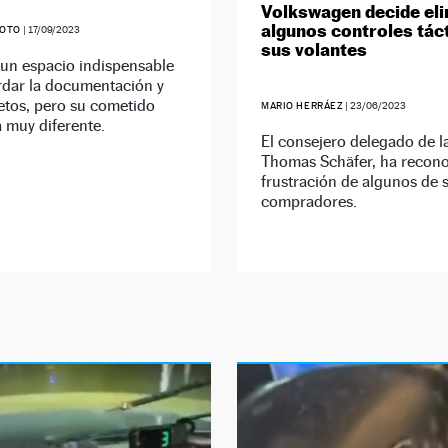
Volkswagen decide el
algunos controles táct
SOTO
|
17/09/2023
sus volantes
 un espacio indispensable
rdar la documentación y
etos, pero su cometido
MARIO HERRÁEZ
|
23/06/2023
ra muy diferente.
El consejero delegado de l
Thomas Schäfer, ha recono
frustración de algunos de 
compradores.