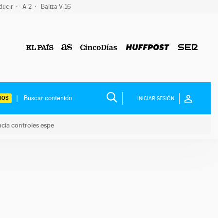
ducir
A-2
Baliza V-16
IOS
INICIAR SESIÓN
ncia controles espe
 y anuncia controles espe