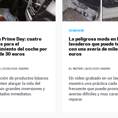
CONDUCIR
Prime Day: cuatro
La peligrosa moda en 
s para el
lavaderos que puede t
miento del coche por
con una avería de mile
de 30 euros
euros
A
|
25/06/2026
| MADRID
EL MOTOR
|
19/05/2026
| MADRID
cción de productos básicos
Un vídeo grabado en un la
ten alargar la vida del
muestra una práctica cada
sin grandes inversiones y
frecuente que puede provo
tados inmediatos.
averías difíciles y muy cara
reparar.