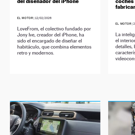
del diseñador del iPhone
coches 
fabrica
EL MOTOR
|
12/02/2026
EL MOTOR
|
LoveFrom, el colectivo fundado por
La inteli
Jony Ive, creador del iPhone, ha
el interi
sido el encargado de diseñar el
detalles,
habitáculo, que combina elementos
caracterí
retro y modernos.
videocon