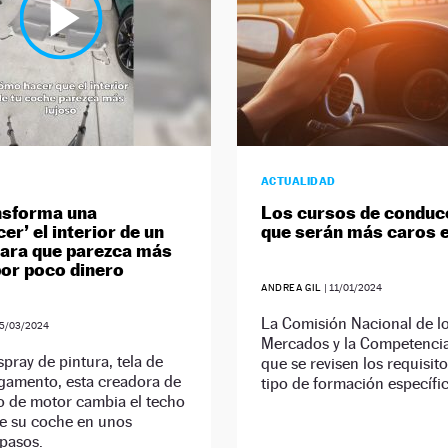
ACTUALIDAD
nsforma una
Los cursos de conduc
cer’ el interior de un
que serán más caros 
ara que parezca más
por poco dinero
ANDREA GIL
|
11/01/2024
La Comisión Nacional de l
5/03/2024
Mercados y la Competencia
pray de pintura, tela de
que se revisen los requisit
gamento, esta creadora de
tipo de formación específic
o de motor cambia el techo
de su coche en unos
 pasos.