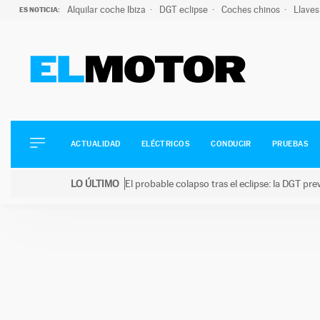
Alquilar coche Ibiza
DGT eclipse
Coches chinos
Llaves
ES NOTICIA:
ACTUALIDAD
ELÉCTRICOS
CONDUCIR
ACTUALIDAD
ELÉCTRICOS
CONDUCIR
PRUEBAS
PRUEBAS
Saltar
VIRALES
LO ÚLTIMO
El probable colapso tras el eclipse: la DGT p
al
PODCAST
LO ÚLTIMO
El probable colapso tras el eclipse: la DGT prevé u
contenido
MOTOS
TECNOLOGÍA
SUPERCOCHES
MOTORTV
PREMIOS
SERVICIOS