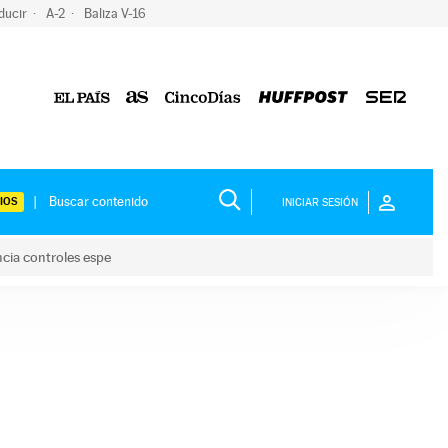
ducir
A-2
Baliza V-16
IOS
INICIAR SESIÓN
ncia controles espe
 y anuncia controles espe