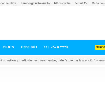
 coche playa
Lamborghini Revuelto
Niños coche
Smart #2
Multa con
SERVIC
VIRALES
TECNOLOGÍA
NEWSLETTER
revé un millón y medio de desplazamientos, pide “extremar la atención” y anu
n millón y medio de desplazamientos, pide “extremar la atención”