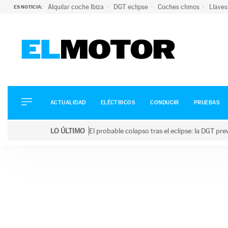
Alquilar coche Ibiza
DGT eclipse
Coches chinos
Llaves
ES NOTICIA:
ACTUALIDAD
ELÉCTRICOS
CONDUCIR
ACTUALIDAD
ELÉCTRICOS
CONDUCIR
PRUEBAS
PRUEBAS
Saltar
VIRALES
LO ÚLTIMO
El probable colapso tras el eclipse: la DGT p
al
PODCAST
LO ÚLTIMO
El probable colapso tras el eclipse: la DGT prevé u
contenido
MOTOS
TECNOLOGÍA
SUPERCOCHES
MOTORTV
PREMIOS
SERVICIOS