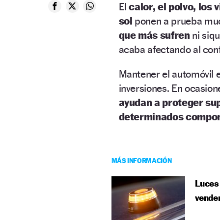
El
calor, el polvo, los
sol
ponen a prueba muc
que más sufren
ni siq
acaba afectando al conf
Mantener el automóvil 
inversiones. En ocasion
ayudan a proteger sup
determinados compon
MÁS INFORMACIÓN
Luces 
vende