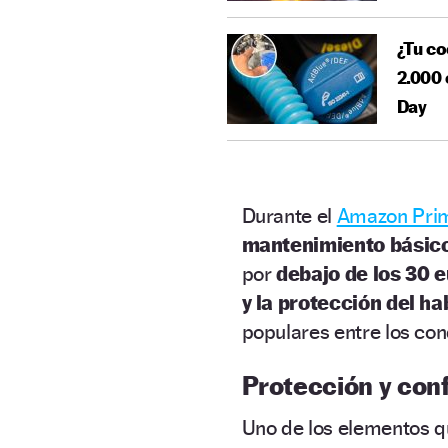
¿Tu co
2.000 
Day
Durante el
Amazon Pri
mantenimiento básic
por
debajo de los 30 
y la protección del ha
populares entre los co
Protección y conf
Uno de los elementos qu