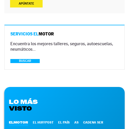
APÚNTATE
SERVICIOS EL
MOTOR
Encuentra los mejores talleres, seguros, autoescuelas,
neumáticos…
BUSCAR
LO MÁS
VISTO
ELMOTOR
EL HUFFPOST
EL PAÍS
AS
CADENA SER