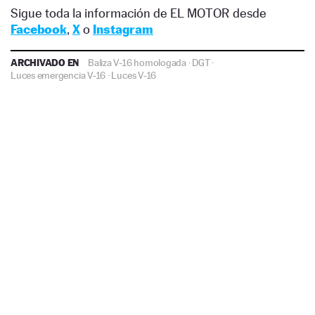
Sigue toda la información de EL MOTOR desde
Facebook
,
X
o
Instagram
ARCHIVADO EN
Baliza V-16 homologada
·
DGT
·
Luces emergencia V-16
·
Luces V-16