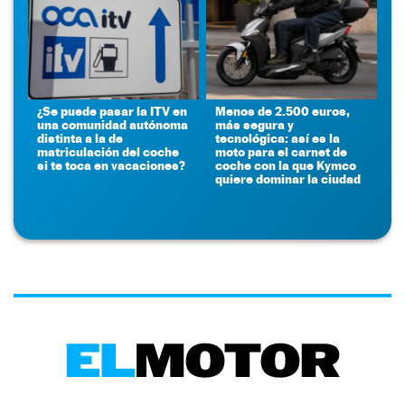
¿Se puede pasar la ITV en
Menos de 2.500 euros,
una comunidad autónoma
más segura y
distinta a la de
tecnológica: así es la
matriculación del coche
moto para el carnet de
si te toca en vacaciones?
coche con la que Kymco
quiere dominar la ciudad