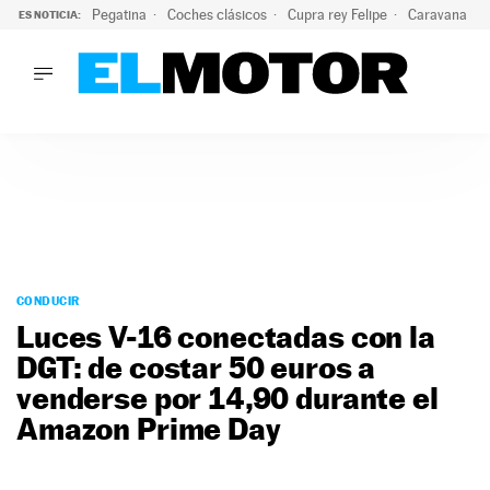
Pegatina
Coches clásicos
Cupra rey Felipe
Caravana lig
ES NOTICIA:
LO ÚLTIMO
¿Conocías esta pegatina de moda?: puede salvar tu coche d
LO ÚLTIMO
¿Conocías esta pegatina de moda?: puede salvar tu coche de
ACTUALIDAD
ELÉCTRICOS
CONDUCIR
PRUEBAS
Saltar
VIRALES
al
CONDUCIR
PODCAST
contenido
Luces V-16 conectadas con la
MOTOS
DGT: de costar 50 euros a
TECNOLOGÍA
venderse por 14,90 durante el
SUPERCOCHES
MOTORTV
Amazon Prime Day
PREMIOS
SERVICIOS