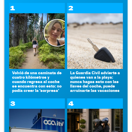
1
2
Volvió de una caminata de
La Guardia Civil advierte a
cuatro kilómetros y
quienes van a la playa:
cuando regresa al coche
nunca hagas esto con las
se encuentra con esto: no
llaves del coche, puede
podía creer la 'sorpresa'
arruinarte las vacaciones
3
4