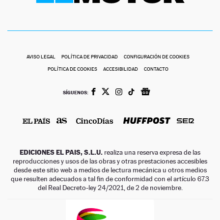
AVISO LEGAL
POLÍTICA DE PRIVACIDAD
CONFIGURACIÓN DE COOKIES
POLÍTICA DE COOKIES
ACCESIBILIDAD
CONTACTO
SÍGUENOS:
EDICIONES EL PAIS, S.L.U.
realiza una reserva expresa de las
reproducciones y usos de las obras y otras prestaciones accesibles
desde este sitio web a medios de lectura mecánica u otros medios
que resulten adecuados a tal fin de conformidad con el artículo 67.3
del Real Decreto-ley 24/2021, de 2 de noviembre.