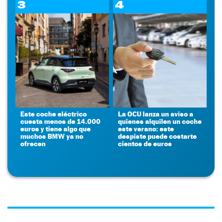
3
4
Este coche eléctrico
La OCU lanza un aviso a
cuesta menos de 14.000
quienes alquilen un coche
euros y tiene algo que
este verano: este
muchos BMW ya no
despiste puede costarte
ofrecen
cientos de euros