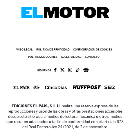
AVISO LEGAL
POLÍTICA DE PRIVACIDAD
CONFIGURACIÓN DE COOKIES
POLÍTICA DE COOKIES
ACCESIBILIDAD
CONTACTO
SÍGUENOS:
EDICIONES EL PAIS, S.L.U.
realiza una reserva expresa de las
reproducciones y usos de las obras y otras prestaciones accesibles
desde este sitio web a medios de lectura mecánica u otros medios
que resulten adecuados a tal fin de conformidad con el artículo 67.3
del Real Decreto-ley 24/2021, de 2 de noviembre.