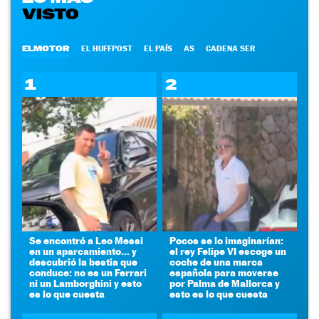
VISTO
ELMOTOR
EL HUFFPOST
EL PAÍS
AS
CADENA SER
1
2
Se encontró a Leo Messi
Pocos se lo imaginarían:
en un aparcamiento... y
el rey Felipe VI escoge un
descubrió la bestia que
coche de una marca
conduce: no es un Ferrari
española para moverse
ni un Lamborghini y esto
por Palma de Mallorca y
es lo que cuesta
esto es lo que cuesta