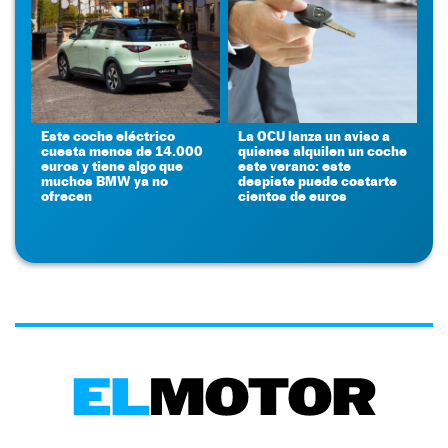
Este coche eléctrico
La OCU lanza un aviso a
cuesta menos de 14.000
quienes alquilen un coche
euros y tiene algo que
este verano: este
muchos BMW ya no
despiste puede costarte
ofrecen
cientos de euros