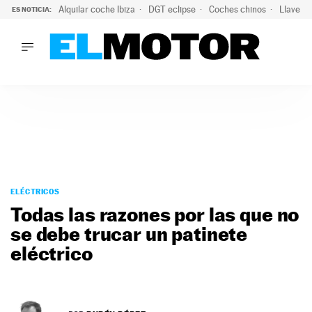
Alquilar coche Ibiza
DGT eclipse
Coches chinos
Llaves 
ES NOTICIA:
LO ÚLTIMO
El probable colapso tras el eclipse: la DGT prevé un millón 
LO ÚLTIMO
El probable colapso tras el eclipse: la DGT prevé un millón 
ACTUALIDAD
ELÉCTRICOS
CONDUCIR
PRUEBAS
Saltar
VIRALES
al
ELÉCTRICOS
PODCAST
contenido
Todas las razones por las que no
MOTOS
se debe trucar un patinete
TECNOLOGÍA
eléctrico
SUPERCOCHES
MOTORTV
PREMIOS
SERVICIOS