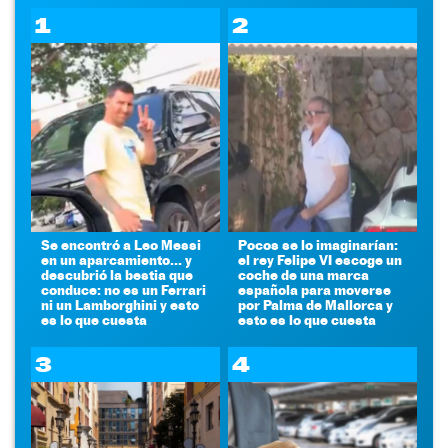
1
2
Se encontró a Leo Messi
Pocos se lo imaginarían:
en un aparcamiento... y
el rey Felipe VI escoge un
descubrió la bestia que
coche de una marca
conduce: no es un Ferrari
española para moverse
ni un Lamborghini y esto
por Palma de Mallorca y
es lo que cuesta
esto es lo que cuesta
3
4