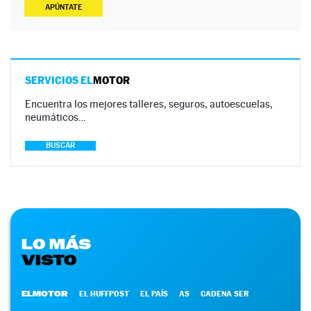
APÚNTATE
SERVICIOS EL
MOTOR
Encuentra los mejores talleres, seguros, autoescuelas,
neumáticos…
BUSCAR
LO MÁS
VISTO
ELMOTOR
EL HUFFPOST
EL PAÍS
AS
CADENA SER