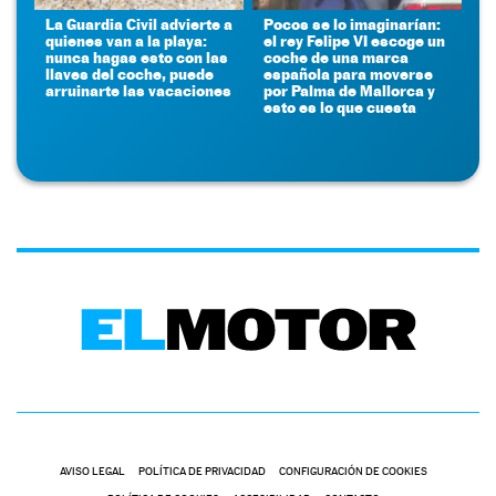
La Guardia Civil advierte a
Pocos se lo imaginarían:
quienes van a la playa:
el rey Felipe VI escoge un
nunca hagas esto con las
coche de una marca
llaves del coche, puede
española para moverse
arruinarte las vacaciones
por Palma de Mallorca y
esto es lo que cuesta
AVISO LEGAL
POLÍTICA DE PRIVACIDAD
CONFIGURACIÓN DE COOKIES