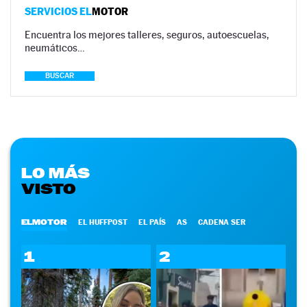
SERVICIOS EL
MOTOR
Encuentra los mejores talleres, seguros, autoescuelas,
neumáticos…
BUSCAR
LO MÁS
VISTO
ELMOTOR
EL HUFFPOST
EL PAÍS
AS
CADENA SER
1
2