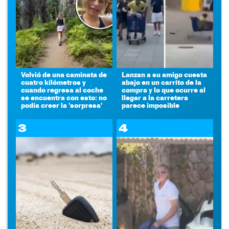
Volvió de una caminata de
Lanzan a su amigo cuesta
cuatro kilómetros y
abajo en un carrito de la
cuando regresa al coche
compra y lo que ocurre al
se encuentra con esto: no
llegar a la carretera
podía creer la 'sorpresa'
parece imposible
3
4