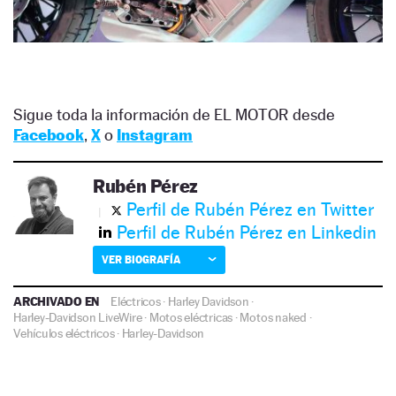
Sigue toda la información de EL MOTOR desde
Facebook
,
X
o
Instagram
Rubén Pérez
Perfil de Rubén Pérez en Twitter
Perfil de Rubén Pérez en Linkedin
VER BIOGRAFÍA
ARCHIVADO EN
Eléctricos
·
Harley Davidson
·
Harley-Davidson LiveWire
·
Motos eléctricas
·
Motos naked
·
Vehículos eléctricos
·
Harley-Davidson