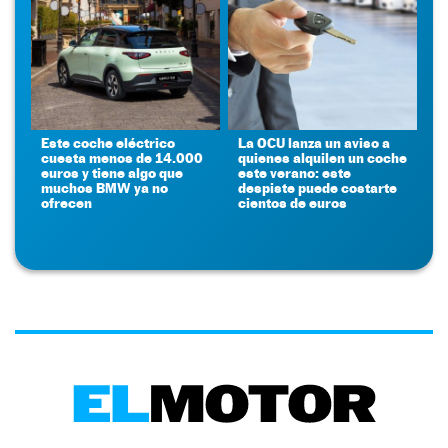
Este coche eléctrico
La OCU lanza un aviso a
cuesta menos de 14.000
quienes alquilen un coche
euros y tiene algo que
este verano: este
muchos BMW ya no
despiste puede costarte
ofrecen
cientos de euros