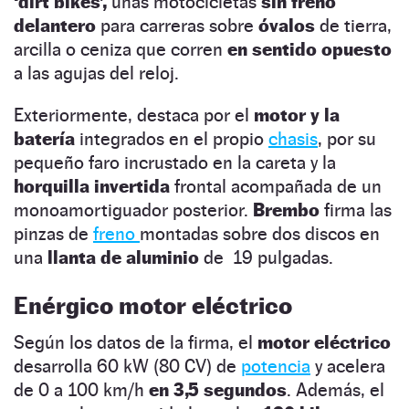
‘dirt bikes’,
unas motocicletas
sin freno
delantero
para carreras sobre
óvalos
de tierra,
arcilla o ceniza que corren
en sentido opuesto
a las agujas del reloj.
Exteriormente, destaca por el
motor y la
batería
integrados en el propio
chasis
, por su
pequeño faro incrustado en la careta y la
horquilla invertida
frontal acompañada de un
monoamortiguador posterior.
Brembo
firma las
pinzas de
freno
montadas sobre dos discos en
una
llanta de aluminio
de 19 pulgadas.
Enérgico motor eléctrico
Según los datos de la firma, el
motor eléctrico
desarrolla 60 kW (80 CV) de
potencia
y acelera
de 0 a 100 km/h
en 3,5 segundos
. Además, el