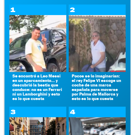
1
2
Se encontró a Leo Messi
Pocos se lo imaginarían:
en un aparcamiento... y
el rey Felipe VI escoge un
descubrió la bestia que
coche de una marca
conduce: no es un Ferrari
española para moverse
ni un Lamborghini y esto
por Palma de Mallorca y
es lo que cuesta
esto es lo que cuesta
3
4