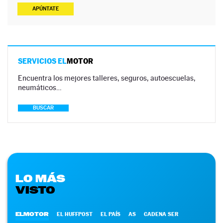
APÚNTATE
SERVICIOS EL
MOTOR
Encuentra los mejores talleres, seguros, autoescuelas,
neumáticos…
BUSCAR
LO MÁS
VISTO
ELMOTOR
EL HUFFPOST
EL PAÍS
AS
CADENA SER