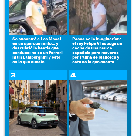
Se encontró a Leo Messi
Pocos se lo imaginarían:
en un aparcamiento... y
el rey Felipe VI escoge un
descubrió la bestia que
coche de una marca
conduce: no es un Ferrari
española para moverse
ni un Lamborghini y esto
por Palma de Mallorca y
es lo que cuesta
esto es lo que cuesta
3
4