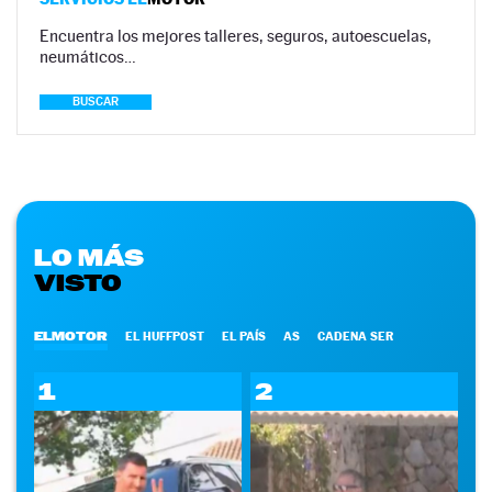
Encuentra los mejores talleres, seguros, autoescuelas,
neumáticos…
BUSCAR
LO MÁS
VISTO
ELMOTOR
EL HUFFPOST
EL PAÍS
AS
CADENA SER
1
2