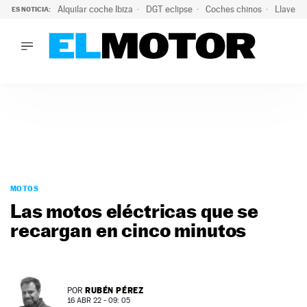
Alquilar coche Ibiza
DGT eclipse
Coches chinos
Llaves 
ES NOTICIA:
LO ÚLTIMO
El probable colapso tras el eclipse: la DGT prevé un millón 
LO ÚLTIMO
El probable colapso tras el eclipse: la DGT prevé un millón 
ACTUALIDAD
ELÉCTRICOS
CONDUCIR
PRUEBAS
Saltar
VIRALES
al
MOTOS
PODCAST
contenido
Las motos eléctricas que se
MOTOS
recargan en cinco minutos
TECNOLOGÍA
SUPERCOCHES
MOTORTV
PREMIOS
RUBÉN PÉREZ
POR
SERVICIOS
16 ABR 22 - 09: 05