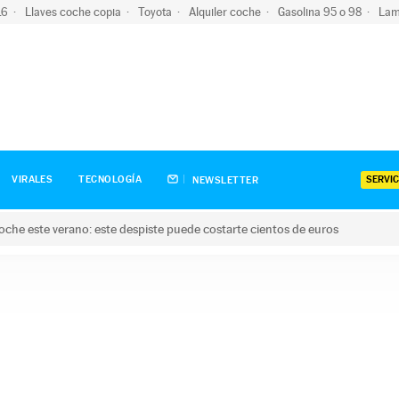
-16
Llaves coche copia
Toyota
Alquiler coche
Gasolina 95 o 98
Lam
SERVIC
VIRALES
TECNOLOGÍA
NEWSLETTER
oche este verano: este despiste puede costarte cientos de euros
este verano: este despiste puede costarte cientos de euros