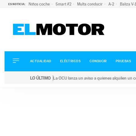
Niños coche
Smart #2
Multa conducir
A-2
Baliza V
ES NOTICIA:
ACTUALIDAD
ELÉCTRICOS
CONDUCIR
ACTUALIDAD
ELÉCTRICOS
CONDUCIR
PRUEBAS
PRUEBAS
Saltar
VIRALES
LO ÚLTIMO
La OCU lanza un aviso a quienes alquilen un c
al
PODCAST
LO ÚLTIMO
La OCU lanza un aviso a quienes alquilen un coche 
contenido
MOTOS
TECNOLOGÍA
SUPERCOCHES
MOTORTV
PREMIOS
SERVICIOS