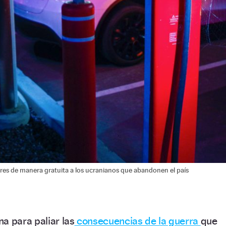
res de manera gratuita a los ucranianos que abandonen el país
a para paliar las
consecuencias de la guerra
que