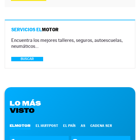
SERVICIOS EL
MOTOR
Encuentra los mejores talleres, seguros, autoescuelas,
neumáticos…
BUSCAR
LO MÁS
VISTO
ELMOTOR
EL HUFFPOST
EL PAÍS
AS
CADENA SER