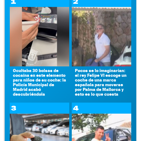
1
2
Ocultaba 30 bolsas de
Pocos se lo imaginarían:
cocaína en este elemento
el rey Felipe VI escoge un
para niños de su coche: la
coche de una marca
Policía Municipal de
española para moverse
Madrid acabó
por Palma de Mallorca y
descubriéndola
esto es lo que cuesta
3
4