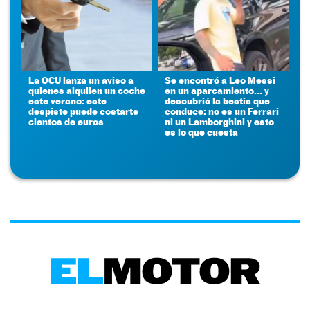
La OCU lanza un aviso a
Se encontró a Leo Messi
quienes alquilen un coche
en un aparcamiento... y
este verano: este
descubrió la bestia que
despiste puede costarte
conduce: no es un Ferrari
cientos de euros
ni un Lamborghini y esto
es lo que cuesta