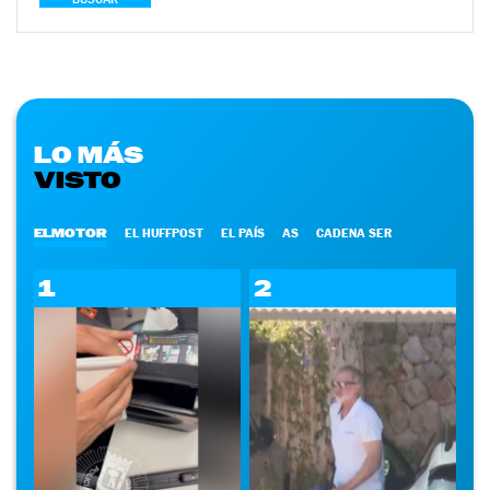
LO MÁS
VISTO
ELMOTOR
EL HUFFPOST
EL PAÍS
AS
CADENA SER
1
2