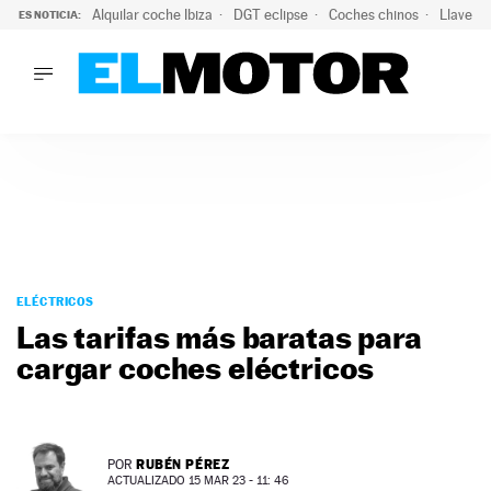
Alquilar coche Ibiza
DGT eclipse
Coches chinos
Llaves 
ES NOTICIA:
LO ÚLTIMO
Hongqi prepara su desembarco en España: SUV eléctricos c
LO ÚLTIMO
Hongqi prepara su desembarco en España: SUV eléctricos c
ACTUALIDAD
ELÉCTRICOS
CONDUCIR
PRUEBAS
Saltar
VIRALES
al
ELÉCTRICOS
PODCAST
contenido
Las tarifas más baratas para
MOTOS
cargar coches eléctricos
TECNOLOGÍA
SUPERCOCHES
MOTORTV
PREMIOS
RUBÉN PÉREZ
POR
SERVICIOS
ACTUALIZADO 15 MAR 23 - 11: 46