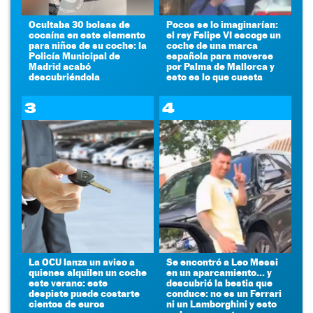
Ocultaba 30 bolsas de
Pocos se lo imaginarían:
cocaína en este elemento
el rey Felipe VI escoge un
para niños de su coche: la
coche de una marca
Policía Municipal de
española para moverse
Madrid acabó
por Palma de Mallorca y
descubriéndola
esto es lo que cuesta
3
4
La OCU lanza un aviso a
Se encontró a Leo Messi
quienes alquilen un coche
en un aparcamiento... y
este verano: este
descubrió la bestia que
despiste puede costarte
conduce: no es un Ferrari
cientos de euros
ni un Lamborghini y esto