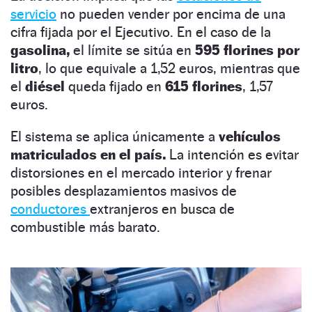
servicio
no pueden vender por encima de una
cifra fijada por el Ejecutivo. En el caso de la
gasolina,
el límite se sitúa en
595 florines por
litro
, lo que equivale a 1,52 euros, mientras que
el
diésel
queda fijado en
615 florines
, 1,57
euros.
El sistema se aplica únicamente a
vehículos
matriculados en el país.
La intención es evitar
distorsiones en el mercado interior y frenar
posibles desplazamientos masivos de
conductores
extranjeros en busca de
combustible más barato.