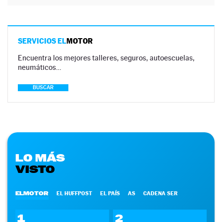
SERVICIOS EL
MOTOR
Encuentra los mejores talleres, seguros, autoescuelas,
neumáticos…
BUSCAR
LO MÁS
VISTO
ELMOTOR
EL HUFFPOST
EL PAÍS
AS
CADENA SER
1
2