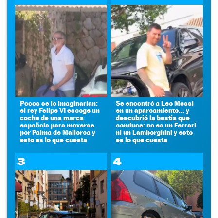
Pocos se lo imaginarían:
Se encontró a Leo Messi
el rey Felipe VI escoge un
en un aparcamiento... y
coche de una marca
descubrió la bestia que
española para moverse
conduce: no es un Ferrari
por Palma de Mallorca y
ni un Lamborghini y esto
esto es lo que cuesta
es lo que cuesta
3
4