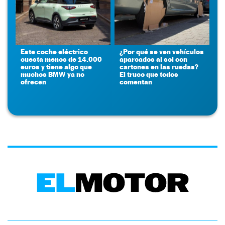
Este coche eléctrico
¿Por qué se ven vehículos
cuesta menos de 14.000
aparcados al sol con
euros y tiene algo que
cartones en las ruedas?
muchos BMW ya no
El truco que todos
ofrecen
comentan