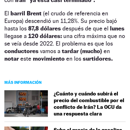
El
barril Brent
(el crudo de referencia en
Europa) descendió un 11,28%. Su precio bajó
hasta los
87,8 dólares
después de que el
lunes
llegase a
120 dólares:
una cifra máxima que no
se veía desde 2022. El problema es que los
conductores
vamos a
tardar (mucho)
en
notar
este
movimiento
en los
surtidores.
MÁS INFORMACIÓN
¿Cuánto y cuándo subirá el
precio del combustible por el
conflicto de Irán? La OCU da
una respuesta clara
Sube el precio de la gasolina