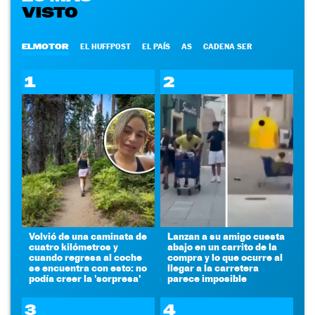
VISTO
ELMOTOR
EL HUFFPOST
EL PAÍS
AS
CADENA SER
1
2
Volvió de una caminata de
Lanzan a su amigo cuesta
cuatro kilómetros y
abajo en un carrito de la
cuando regresa al coche
compra y lo que ocurre al
se encuentra con esto: no
llegar a la carretera
podía creer la 'sorpresa'
parece imposible
3
4