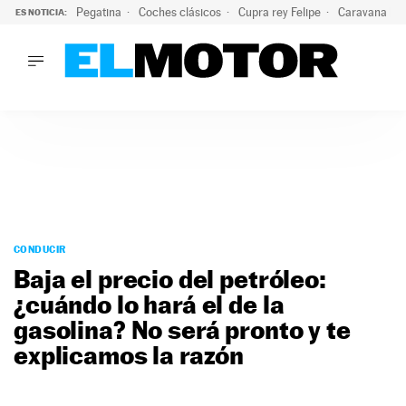
Pegatina
Coches clásicos
Cupra rey Felipe
Caravana lig
ES NOTICIA:
LO ÚLTIMO
¿Conocías esta pegatina de moda?: puede salvar tu coche d
LO ÚLTIMO
¿Conocías esta pegatina de moda?: puede salvar tu coche de
ACTUALIDAD
ELÉCTRICOS
CONDUCIR
PRUEBAS
Saltar
VIRALES
al
CONDUCIR
PODCAST
contenido
Baja el precio del petróleo:
MOTOS
¿cuándo lo hará el de la
TECNOLOGÍA
gasolina? No será pronto y te
SUPERCOCHES
MOTORTV
explicamos la razón
PREMIOS
SERVICIOS