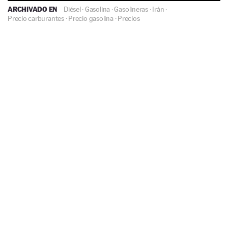
ARCHIVADO EN
Diésel
·
Gasolina
·
Gasolineras
·
Irán
·
Precio carburantes
·
Precio gasolina
·
Precios