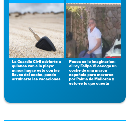
La Guardia Civil advierte a
Pocos se lo imaginarían:
quienes van a la playa:
el rey Felipe VI escoge un
nunca hagas esto con las
coche de una marca
llaves del coche, puede
española para moverse
arruinarte las vacaciones
por Palma de Mallorca y
esto es lo que cuesta