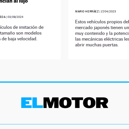
cian al lujo
MARIO HERRÁEZ
|
17/04/2023
EDA
|
03/09/2024
Estos vehículos propios de
ículos de imitación de
mercado japonés tienen u
tamaño son modelos
muy contenido y la potencia
s de baja velocidad.
las mecánicas eléctricas l
abrir muchas puertas.