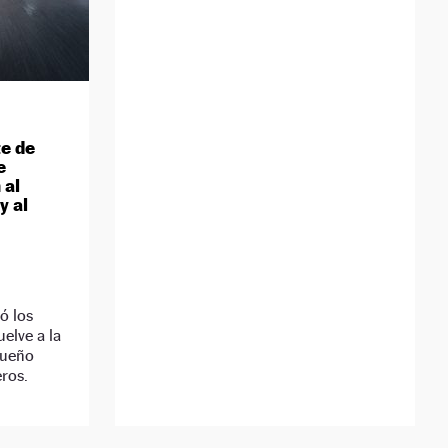
te de
e
 al
y al
ó los
uelve a la
queño
ros.