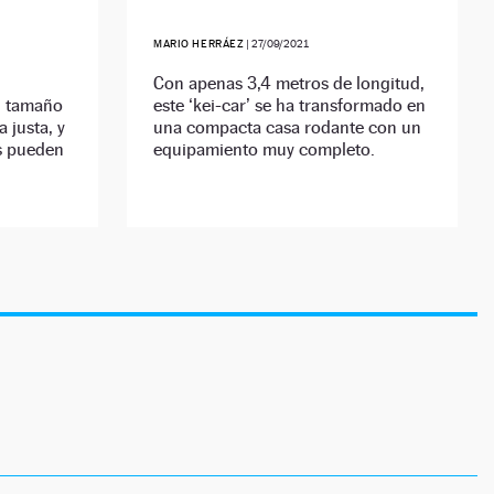
MARIO HERRÁEZ
|
27/09/2021
l
Con apenas 3,4 metros de longitud,
n tamaño
este ‘kei-car’ se ha transformado en
 justa, y
una compacta casa rodante con un
es pueden
equipamiento muy completo.