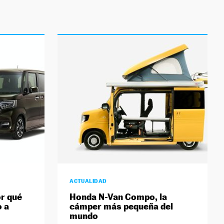
ACTUALIDAD
or qué
Honda N-Van Compo, la
o a
cámper más pequeña del
mundo