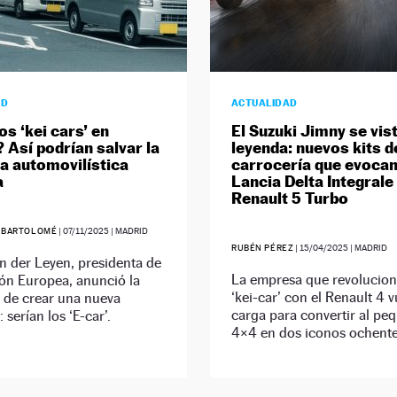
AD
ACTUALIDAD
s ‘kei cars’ en
El Suzuki Jimny se vis
 Así podrían salvar la
leyenda: nuevos kits d
ia automovilística
carrocería que evocan
a
Lancia Delta Integrale 
Renault 5 Turbo
 BARTOLOMÉ
|
07/11/2025
| MADRID
RUBÉN PÉREZ
|
15/04/2025
| MADRID
n der Leyen, presidenta de
La empresa que revolucion
ón Europea, anunció la
‘kei-car’ con el Renault 4 v
 de crear una nueva
carga para convertir al pe
 serían los ‘E-car’.
4×4 en dos iconos ochente