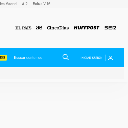
des Madrid
A-2
Baliza V-16
IOS
INICIAR SESIÓN