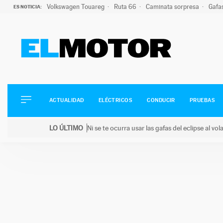
Volkswagen Touareg
Ruta 66
Caminata sorpresa
Gafa
ES NOTICIA:
ACTUALIDAD
ELÉCTRICOS
CONDUCIR
ACTUALIDAD
ELÉCTRICOS
CONDUCIR
PRUEBAS
PRUEBAS
Saltar
VIRALES
LO ÚLTIMO
Ni se te ocurra usar las gafas del eclipse al v
al
PODCAST
LO ÚLTIMO
Ni se te ocurra usar las gafas del eclipse al volant
contenido
MOTOS
TECNOLOGÍA
SUPERCOCHES
MOTORTV
PREMIOS
SERVICIOS