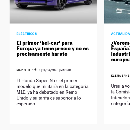
ELÉCTRICOS
ACTUALID
El primer ‘kei-car’ para
¿Veremo
Europa ya tiene precio y no es
España?
precisamente barato
industr
europe
MARIO HERRÁEZ
|
14/04/2026
| MADRID
ELENA SANZ
El Honda Super-N es el primer
Ursula vo
modelo que militaría en la categoría
la Comisi
M1E, ya ha debutado en Reino
intención
Unido y su tarifa es superior a lo
categoría:
esperado.