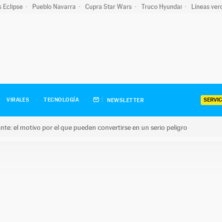
s Eclipse
Pueblo Navarra
Cupra Star Wars
Truco Hyundai
Líneas ver
SERVIC
VIRALES
TECNOLOGÍA
NEWSLETTER
olante: el motivo por el que pueden convertirse en un serio peligro
e: el motivo por el que pueden convertirse en un serio peligro