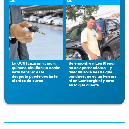
3
4
La OCU lanza un aviso a
Se encontró a Leo Messi
quienes alquilen un coche
en un aparcamiento... y
este verano: este
descubrió la bestia que
despiste puede costarte
conduce: no es un Ferrari
cientos de euros
ni un Lamborghini y esto
es lo que cuesta