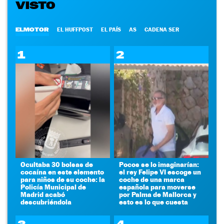
VISTO
ELMOTOR
EL HUFFPOST
EL PAÍS
AS
CADENA SER
1
2
Ocultaba 30 bolsas de
Pocos se lo imaginarían:
cocaína en este elemento
el rey Felipe VI escoge un
para niños de su coche: la
coche de una marca
Policía Municipal de
española para moverse
Madrid acabó
por Palma de Mallorca y
descubriéndola
esto es lo que cuesta