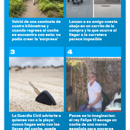
Volvió de una caminata de
Lanzan a su amigo cuesta
cuatro kilómetros y
abajo en un carrito de la
cuando regresa al coche
compra y lo que ocurre al
se encuentra con esto: no
llegar a la carretera
podía creer la 'sorpresa'
parece imposible
3
4
La Guardia Civil advierte a
Pocos se lo imaginarían:
quienes van a la playa:
el rey Felipe VI escoge un
nunca hagas esto con las
coche de una marca
llaves del coche, puede
española para moverse