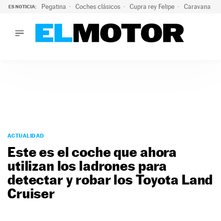
Pegatina
Coches clásicos
Cupra rey Felipe
Caravana lig
ES NOTICIA:
LO ÚLTIMO
¿Conocías esta pegatina de moda?: puede salvar tu coche d
LO ÚLTIMO
¿Conocías esta pegatina de moda?: puede salvar tu coche de
ACTUALIDAD
ELÉCTRICOS
CONDUCIR
PRUEBAS
Saltar
VIRALES
al
ACTUALIDAD
PODCAST
contenido
Este es el coche que ahora
MOTOS
utilizan los ladrones para
TECNOLOGÍA
detectar y robar los Toyota Land
SUPERCOCHES
MOTORTV
Cruiser
PREMIOS
SERVICIOS