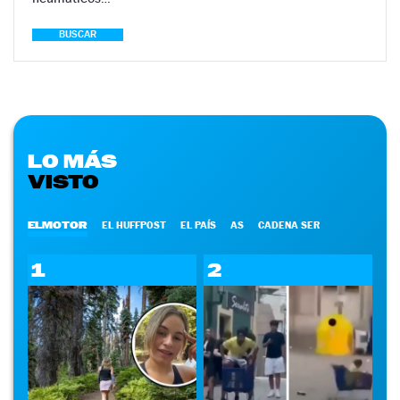
BUSCAR
LO MÁS
VISTO
ELMOTOR
EL HUFFPOST
EL PAÍS
AS
CADENA SER
1
2