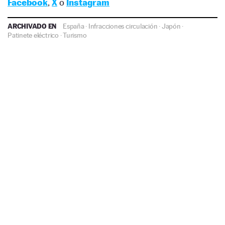
Facebook
,
X
o
Instagram
ARCHIVADO EN
España
·
Infracciones circulación
·
Japón
·
Patinete eléctrico
·
Turismo