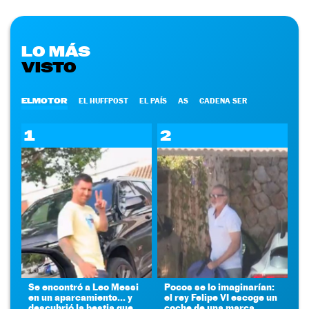
LO MÁS
VISTO
ELMOTOR
EL HUFFPOST
EL PAÍS
AS
CADENA SER
1
2
Se encontró a Leo Messi
Pocos se lo imaginarían:
en un aparcamiento... y
el rey Felipe VI escoge un
descubrió la bestia que
coche de una marca