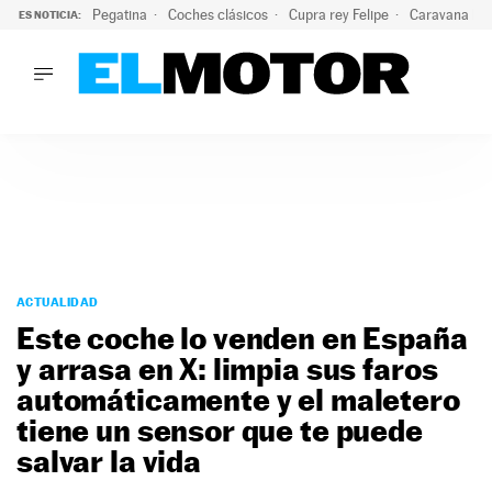
Pegatina
Coches clásicos
Cupra rey Felipe
Caravana lig
ES NOTICIA:
LO ÚLTIMO
¿Conocías esta pegatina de moda?: puede salvar tu coche d
LO ÚLTIMO
¿Conocías esta pegatina de moda?: puede salvar tu coche de
ACTUALIDAD
ELÉCTRICOS
CONDUCIR
PRUEBAS
Saltar
VIRALES
al
ACTUALIDAD
PODCAST
contenido
Este coche lo venden en España
MOTOS
y arrasa en X: limpia sus faros
TECNOLOGÍA
automáticamente y el maletero
SUPERCOCHES
MOTORTV
tiene un sensor que te puede
PREMIOS
salvar la vida
SERVICIOS