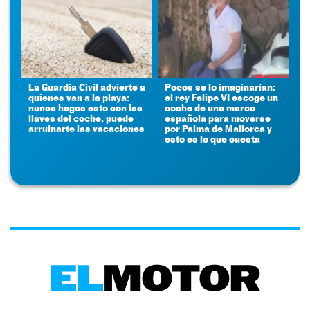
La Guardia Civil advierte a
Pocos se lo imaginarían:
quienes van a la playa:
el rey Felipe VI escoge un
nunca hagas esto con las
coche de una marca
llaves del coche, puede
española para moverse
arruinarte las vacaciones
por Palma de Mallorca y
esto es lo que cuesta