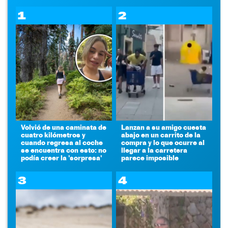
1
2
Volvió de una caminata de
Lanzan a su amigo cuesta
cuatro kilómetros y
abajo en un carrito de la
cuando regresa al coche
compra y lo que ocurre al
se encuentra con esto: no
llegar a la carretera
podía creer la 'sorpresa'
parece imposible
3
4