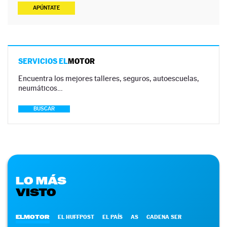
APÚNTATE
SERVICIOS EL
MOTOR
Encuentra los mejores talleres, seguros, autoescuelas,
neumáticos…
BUSCAR
LO MÁS
VISTO
ELMOTOR
EL HUFFPOST
EL PAÍS
AS
CADENA SER