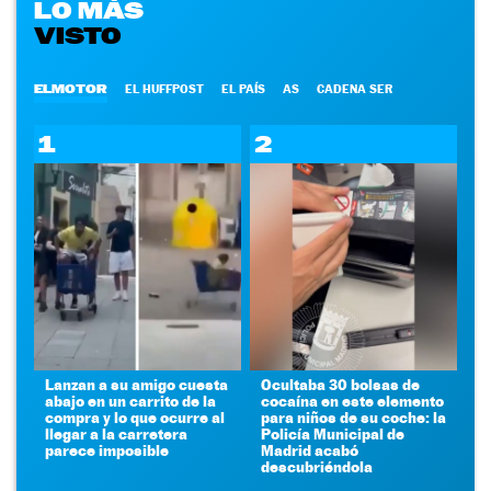
LO MÁS
VISTO
ELMOTOR
EL HUFFPOST
EL PAÍS
AS
CADENA SER
1
2
Lanzan a su amigo cuesta
Ocultaba 30 bolsas de
abajo en un carrito de la
cocaína en este elemento
compra y lo que ocurre al
para niños de su coche: la
llegar a la carretera
Policía Municipal de
parece imposible
Madrid acabó
descubriéndola