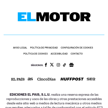
AVISO LEGAL
POLÍTICA DE PRIVACIDAD
CONFIGURACIÓN DE COOKIES
POLÍTICA DE COOKIES
ACCESIBILIDAD
CONTACTO
SÍGUENOS:
EDICIONES EL PAIS, S.L.U.
realiza una reserva expresa de las
reproducciones y usos de las obras y otras prestaciones accesibles
desde este sitio web a medios de lectura mecánica u otros medios
que resulten adecuados a tal fin de conformidad con el artículo 67.3