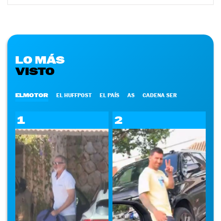
LO MÁS
VISTO
ELMOTOR
EL HUFFPOST
EL PAÍS
AS
CADENA SER
1
2