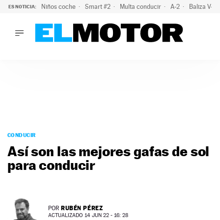
Niños coche
Smart #2
Multa conducir
A-2
Baliza V-1
ES NOTICIA:
LO ÚLTIMO
La OCU lanza un aviso a quienes alquilen un coche este vera
LO ÚLTIMO
La OCU lanza un aviso a quienes alquilen un coche este vera
ACTUALIDAD
ELÉCTRICOS
CONDUCIR
PRUEBAS
Saltar
VIRALES
al
CONDUCIR
PODCAST
contenido
Así son las mejores gafas de sol
MOTOS
para conducir
TECNOLOGÍA
SUPERCOCHES
MOTORTV
PREMIOS
RUBÉN PÉREZ
POR
SERVICIOS
ACTUALIZADO 14 JUN 22 - 16: 28