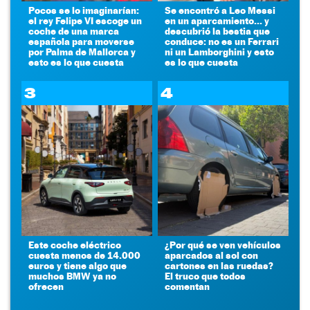
Pocos se lo imaginarían:
Se encontró a Leo Messi
el rey Felipe VI escoge un
en un aparcamiento... y
coche de una marca
descubrió la bestia que
española para moverse
conduce: no es un Ferrari
por Palma de Mallorca y
ni un Lamborghini y esto
esto es lo que cuesta
es lo que cuesta
3
4
Este coche eléctrico
¿Por qué se ven vehículos
cuesta menos de 14.000
aparcados al sol con
euros y tiene algo que
cartones en las ruedas?
muchos BMW ya no
El truco que todos
ofrecen
comentan