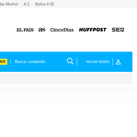
des Madrid
A-2
Baliza V-16
IOS
INICIAR SESIÓN