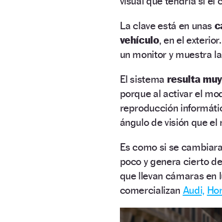
visual que tendría si el
La clave está en unas
c
vehículo
, en el exterior
un monitor y muestra la
El sistema
resulta muy
porque al activar el mo
reproducción informátic
ángulo de visión que el r
Es como si se cambiara 
poco y genera cierto d
que llevan cámaras en l
comercializan
Audi,
Ho