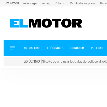
Volkswagen Touareg
Ruta 66
Caminata sorpresa
Gafa
ES NOTICIA:
ACTUALIDAD
ELÉCTRICOS
CONDUCIR
ACTUALIDAD
ELÉCTRICOS
CONDUCIR
PRUEBAS
PRUEBAS
Saltar
VIRALES
LO ÚLTIMO
Ni se te ocurra usar las gafas del eclipse al v
al
PODCAST
LO ÚLTIMO
Ni se te ocurra usar las gafas del eclipse al volant
contenido
MOTOS
TECNOLOGÍA
SUPERCOCHES
MOTORTV
PREMIOS
SERVICIOS