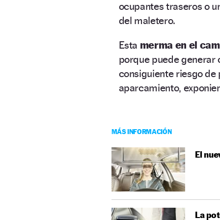
ocupantes traseros o u
del maletero.
Esta
merma en el cam
porque puede generar c
consiguiente riesgo de
aparcamiento, exponien
MÁS INFORMACIÓN
El nue
La pot