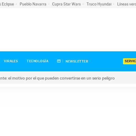
s Eclipse
Pueblo Navarra
Cupra Star Wars
Truco Hyundai
Líneas ver
SERVIC
VIRALES
TECNOLOGÍA
NEWSLETTER
olante: el motivo por el que pueden convertirse en un serio peligro
e: el motivo por el que pueden convertirse en un serio peligro