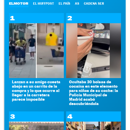
ELMOTOR
EL HUFFPOST
EL PAÍS
AS
CADENA SER
1
2
Lanzan a su amigo cuesta
Ocultaba 30 bolsas de
abajo en un carrito de la
cocaína en este elemento
compra y lo que ocurre al
para niños de su coche: la
llegar a la carretera
Policía Municipal de
parece imposible
Madrid acabó
descubriéndola
3
4