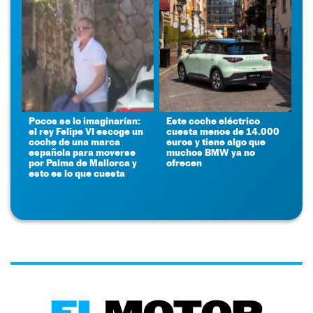
Pocos se lo imaginarían:
Este coche eléctrico
el rey Felipe VI escoge un
cuesta menos de 14.000
coche de una marca
euros y tiene algo que
española para moverse
muchos BMW ya no
por Palma de Mallorca y
ofrecen
esto es lo que cuesta