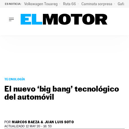
Volkswagen Touareg
Ruta 66
Caminata sorpresa
Gafas 
ES NOTICIA:
LO ÚLTIMO
Ni se te ocurra usar las gafas del eclipse al volante: el moti
LO ÚLTIMO
Ni se te ocurra usar las gafas del eclipse al volante: el motiv
ACTUALIDAD
ELÉCTRICOS
CONDUCIR
PRUEBAS
Saltar
VIRALES
al
TECNOLOGÍA
PODCAST
contenido
El nuevo ‘big bang’ tecnológico
MOTOS
del automóvil
TECNOLOGÍA
SUPERCOCHES
MOTORTV
PREMIOS
MARCOS BAEZA & JUAN LUIS SOTO
POR
SERVICIOS
ACTUALIZADO 12 MAY 20 - 16: 53