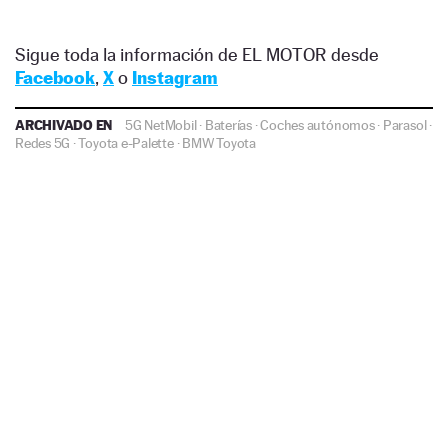
Sigue toda la información de EL MOTOR desde
Facebook
,
X
o
Instagram
ARCHIVADO EN
5G NetMobil
·
Baterías
·
Coches autónomos
·
Parasol
·
Redes 5G
·
Toyota e-Palette
·
BMW
Toyota