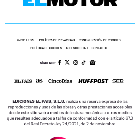
AVISO LEGAL
POLÍTICA DE PRIVACIDAD
CONFIGURACIÓN DE COOKIES
POLÍTICA DE COOKIES
ACCESIBILIDAD
CONTACTO
SÍGUENOS:
EDICIONES EL PAIS, S.L.U.
realiza una reserva expresa de las
reproducciones y usos de las obras y otras prestaciones accesibles
desde este sitio web a medios de lectura mecánica u otros medios
que resulten adecuados a tal fin de conformidad con el artículo 67.3
del Real Decreto-ley 24/2021, de 2 de noviembre.