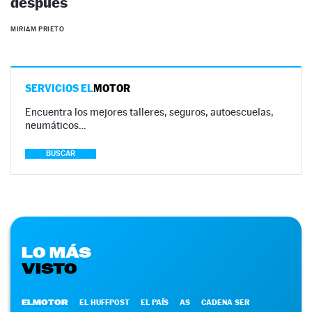
después
MIRIAM PRIETO
SERVICIOS EL
MOTOR
Encuentra los mejores talleres, seguros, autoescuelas,
neumáticos…
BUSCAR
LO MÁS
VISTO
ELMOTOR
EL HUFFPOST
EL PAÍS
AS
CADENA SER