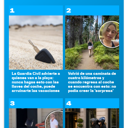
1
2
La Guardia Civil advierte a
Volvió de una caminata de
quienes van a la playa:
cuatro kilómetros y
nunca hagas esto con las
cuando regresa al coche
llaves del coche, puede
se encuentra con esto: no
arruinarte las vacaciones
podía creer la 'sorpresa'
3
4