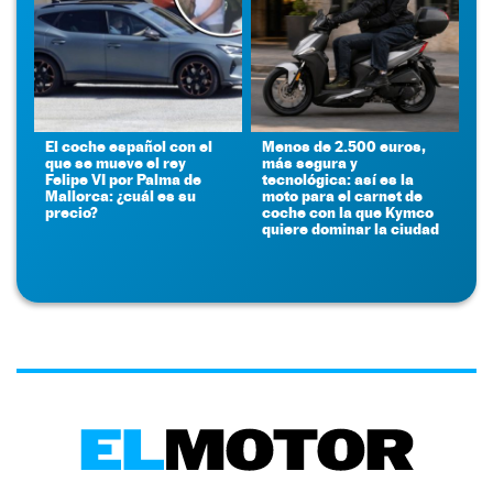
El coche español con el
Menos de 2.500 euros,
que se mueve el rey
más segura y
Felipe VI por Palma de
tecnológica: así es la
Mallorca: ¿cuál es su
moto para el carnet de
precio?
coche con la que Kymco
quiere dominar la ciudad