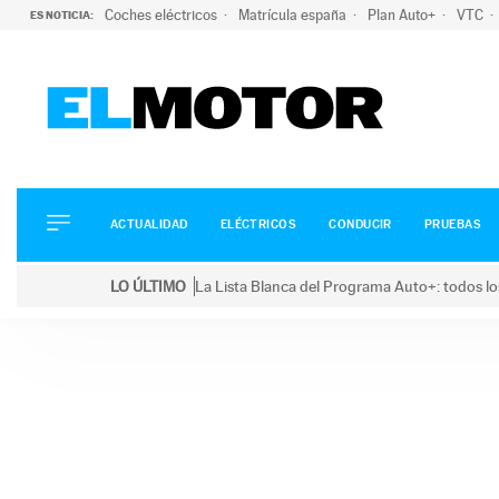
Coches eléctricos
Matrícula españa
Plan Auto+
VTC
ES NOTICIA:
ACTUALIDAD
ELÉCTRICOS
CONDUCIR
ACTUALIDAD
ELÉCTRICOS
CONDUCIR
PRUEBAS
PRUEBAS
Saltar
VIRALES
LO ÚLTIMO
La Lista Blanca del Programa Auto+: todos lo
al
PODCAST
LO ÚLTIMO
La Lista Blanca del Programa Auto+: todos los coc
contenido
MOTOS
TECNOLOGÍA
SUPERCOCHES
MOTORTV
PREMIOS
SERVICIOS