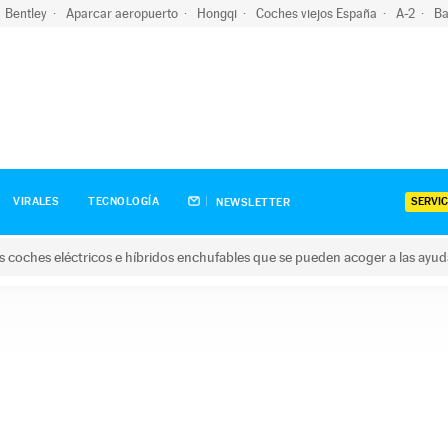
Bentley
Aparcar aeropuerto
Hongqi
Coches viejos España
A-2
Ba
SERVIC
VIRALES
TECNOLOGÍA
NEWSLETTER
s coches eléctricos e híbridos enchufables que se pueden acoger a las ayu
hes eléctricos e híbridos enchufables que se pueden acoger a la