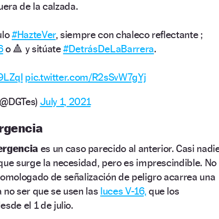
fuera de la calzada.
ulo
#HazteVer
, siempre con chaleco reflectante ;
6
o 🔺 y sitúate
#DetrásDeLaBarrera
.
i9LZqI
pic.twitter.com/R2sSvW7gYj
o (@DGTes)
July 1, 2021
rgencia
mergencia
es un caso parecido al anterior. Casi nadi
que surge la necesidad, pero es imprescindible. No
 homologado de señalización de peligro acarrea una
 no ser que se usen las
luces V-16,
que los
sde el 1 de julio.