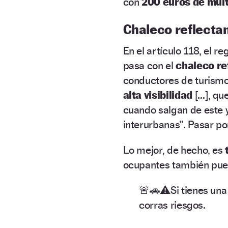
con
200 euros de mult
Chaleco reflecta
En el artículo 118, el r
pasa con el
chaleco re
conductores de turismos
alta visibilidad
[…], qu
cuando salgan de este y
interurbanas”. Pasar p
Lo mejor, de hecho, es
ocupantes también pued
🚨🚗⚠️Si tienes un
corras riesgos.