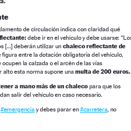
a.
nte
eglamento de circulación indica con claridad qué
flectante:
debe ir en el vehículo y debe usarse: “Lo
 […] deberán utilizar un
chaleco reflectante de
e figura entre la dotación obligatoria del vehículo,
 ocupen la calzada o el arcén de las vías
or alto esta norma supone una
multa de 200 euros.
tener a mano más de un chaleco
para que los
an salir del vehículo en caso necesario.
a
#emergencia
y debes parar en
#carretera
, no