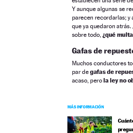
establecen una serie de
Y aunque algunas se re
parecen recordarlas; y 
que ya quedaron atrás. ¿
sobre todo,
¿qué multa
Gafas de repuest
Muchos conductores to
par de
gafas de repue
acaso, pero
la ley no ob
MÁS INFORMACIÓN
Cuánto
pregu