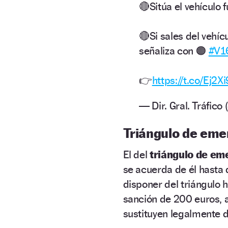
🔴Sitúa el vehículo 
🔴Si sales del vehíc
señaliza con 🟠
#V1
👉
https://t.co/Ej2X
— Dir. Gral. Tráfic
Triángulo de eme
El del
triángulo de e
se acuerda de él hasta 
disponer del triángulo
sanción de 200 euros, a
sustituyen legalmente de