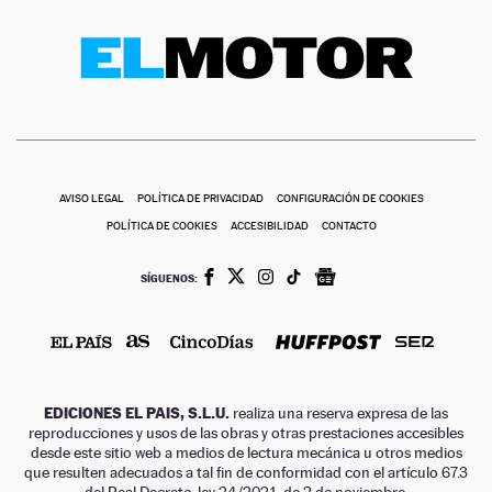
AVISO LEGAL
POLÍTICA DE PRIVACIDAD
CONFIGURACIÓN DE COOKIES
POLÍTICA DE COOKIES
ACCESIBILIDAD
CONTACTO
SÍGUENOS:
EDICIONES EL PAIS, S.L.U.
realiza una reserva expresa de las
reproducciones y usos de las obras y otras prestaciones accesibles
desde este sitio web a medios de lectura mecánica u otros medios
que resulten adecuados a tal fin de conformidad con el artículo 67.3
del Real Decreto-ley 24/2021, de 2 de noviembre.