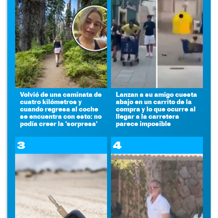
Volvió de una caminata de
Lanzan a su amigo cuesta
cuatro kilómetros y
abajo en un carrito de la
cuando regresa al coche
compra y lo que ocurre al
se encuentra con esto: no
llegar a la carretera
podía creer la 'sorpresa'
parece imposible
3
4