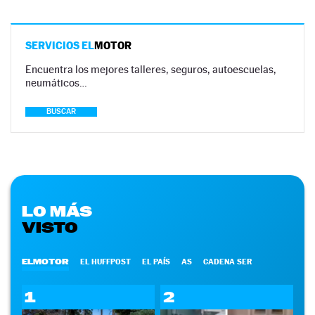
SERVICIOS EL
MOTOR
Encuentra los mejores talleres, seguros, autoescuelas,
neumáticos…
BUSCAR
LO MÁS
VISTO
ELMOTOR
EL HUFFPOST
EL PAÍS
AS
CADENA SER
1
2