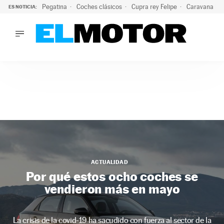
Pegatina
Coches clásicos
Cupra rey Felipe
Caravana lig
ES NOTICIA:
LO ÚLTIMO
¿Conocías esta pegatina de moda?: puede salvar tu coche d
LO ÚLTIMO
¿Conocías esta pegatina de moda?: puede salvar tu coche de
ACTUALIDAD
ELÉCTRICOS
CONDUCIR
PRUEBAS
Saltar
VIRALES
al
PODCAST
contenido
MOTOS
ACTUALIDAD
TECNOLOGÍA
Por qué estos ocho coches se
SUPERCOCHES
vendieron más en mayo
MOTORTV
PREMIOS
SERVICIOS
La crisis de la covid-19 ha sacudido con fuerza al sector de la