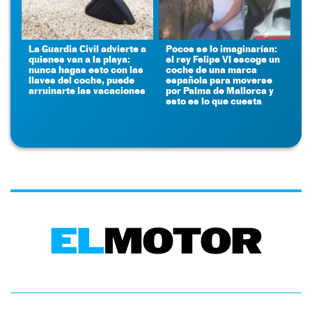
La Guardia Civil advierte a
Pocos se lo imaginarían:
quienes van a la playa:
el rey Felipe VI escoge un
nunca hagas esto con las
coche de una marca
llaves del coche, puede
española para moverse
arruinarte las vacaciones
por Palma de Mallorca y
esto es lo que cuesta