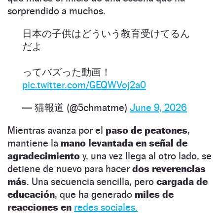
sorprendido a muchos.
日本の子供はどういう教育受けてるん
だよ
ってバズった動画！
pic.twitter.com/GEQWVoj2a0
— 猫報道 (@5chmatme)
June 9, 2026
Mientras avanza por el
paso de peatones
,
mantiene la
mano levantada en señal de
agradecimiento
y, una vez llega al otro lado, se
detiene de nuevo para hacer
dos reverencias
más
. Una secuencia sencilla, pero
cargada de
educación
, que ha generado
miles de
reacciones en
redes sociales.