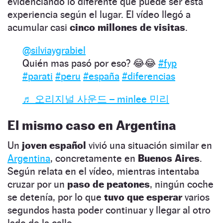
evidenciando lo diferente que puede ser esta
experiencia según el lugar. El vídeo llegó a
acumular casi
cinco millones de visitas
.
@silviaygrabiel
Quién mas pasó por eso? 😂😂
#fyp
#parati
#peru
#españa
#diferencias
♬ 오리지널 사운드 – minlee 민리
El mismo caso en Argentina
Un
joven español
vivió una situación similar en
Argentina
, concretamente en
Buenos Aires
.
Según relata en el vídeo, mientras intentaba
cruzar por un
paso de peatones
, ningún coche
se detenía, por lo que
tuvo que esperar
varios
segundos hasta poder continuar y llegar al otro
lado de la calle.