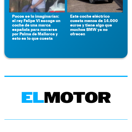
Pocos se lo imaginarían:
Este coche eléctrico
el rey Felipe VI escoge un
cuesta menos de 14.000
coche de una marca
euros y tiene algo que
española para moverse
muchos BMW ya no
por Palma de Mallorca y
ofrecen
esto es lo que cuesta