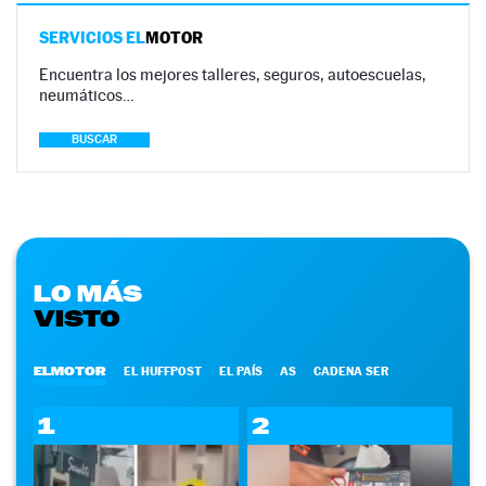
SERVICIOS EL
MOTOR
Encuentra los mejores talleres, seguros, autoescuelas,
neumáticos…
BUSCAR
LO MÁS
VISTO
ELMOTOR
EL HUFFPOST
EL PAÍS
AS
CADENA SER
1
2