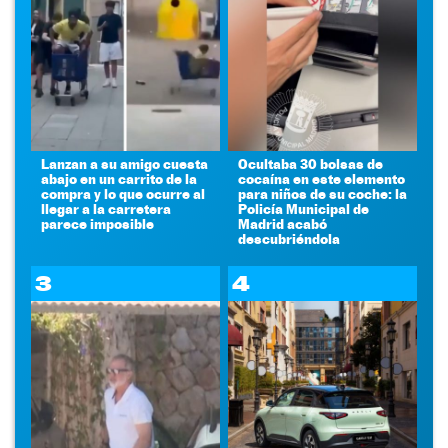
Lanzan a su amigo cuesta
Ocultaba 30 bolsas de
abajo en un carrito de la
cocaína en este elemento
compra y lo que ocurre al
para niños de su coche: la
llegar a la carretera
Policía Municipal de
parece imposible
Madrid acabó
descubriéndola
3
4