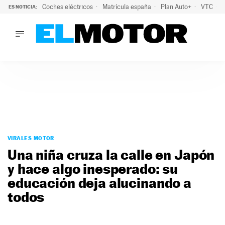
Coches eléctricos
Matrícula españa
Plan Auto+
VTC
ES NOTICIA:
LO ÚLTIMO
La Lista Blanca del Programa Auto+: todos los coches eléct
LO ÚLTIMO
La Lista Blanca del Programa Auto+: todos los coches eléctr
ACTUALIDAD
ELÉCTRICOS
CONDUCIR
PRUEBAS
Saltar
VIRALES
al
VIRALES MOTOR
PODCAST
contenido
Una niña cruza la calle en Japón
MOTOS
y hace algo inesperado: su
TECNOLOGÍA
educación deja alucinando a
SUPERCOCHES
MOTORTV
todos
PREMIOS
SERVICIOS