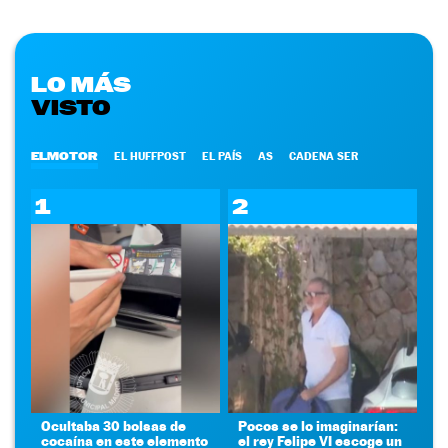
LO MÁS
VISTO
ELMOTOR
EL HUFFPOST
EL PAÍS
AS
CADENA SER
1
2
Ocultaba 30 bolsas de
Pocos se lo imaginarían:
cocaína en este elemento
el rey Felipe VI escoge un