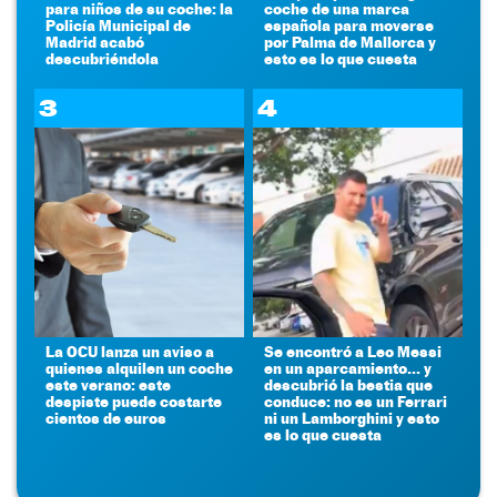
para niños de su coche: la
coche de una marca
Policía Municipal de
española para moverse
Madrid acabó
por Palma de Mallorca y
descubriéndola
esto es lo que cuesta
3
4
La OCU lanza un aviso a
Se encontró a Leo Messi
quienes alquilen un coche
en un aparcamiento... y
este verano: este
descubrió la bestia que
despiste puede costarte
conduce: no es un Ferrari
cientos de euros
ni un Lamborghini y esto
es lo que cuesta