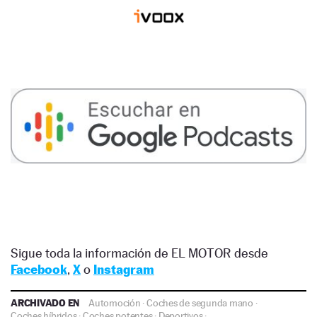
Sigue toda la información de EL MOTOR desde
Facebook
,
X
o
Instagram
ARCHIVADO EN
Automoción
·
Coches de segunda mano
·
Coches híbridos
·
Coches potentes
·
Deportivos
·