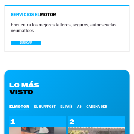
SERVICIOS EL
MOTOR
Encuentra los mejores talleres, seguros, autoescuelas,
neumáticos…
BUSCAR
LO MÁS
VISTO
ELMOTOR
EL HUFFPOST
EL PAÍS
AS
CADENA SER
1
2