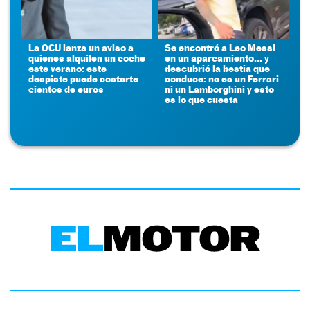
La OCU lanza un aviso a
Se encontró a Leo Messi
quienes alquilen un coche
en un aparcamiento... y
este verano: este
descubrió la bestia que
despiste puede costarte
conduce: no es un Ferrari
cientos de euros
ni un Lamborghini y esto
es lo que cuesta