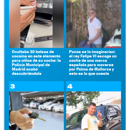
Ocultaba 30 bolsas de
Pocos se lo imaginarían:
cocaína en este elemento
el rey Felipe VI escoge un
para niños de su coche: la
coche de una marca
Policía Municipal de
española para moverse
Madrid acabó
por Palma de Mallorca y
descubriéndola
esto es lo que cuesta
3
4