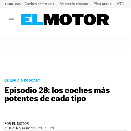
Coches eléctricos
Matrícula españa
Plan Auto+
VTC
ES NOTICIA:
LO ÚLTIMO
La Lista Blanca del Programa Auto+: todos los coches eléct
LO ÚLTIMO
La Lista Blanca del Programa Auto+: todos los coches eléctr
ACTUALIDAD
ELÉCTRICOS
CONDUCIR
PRUEBAS
Saltar
VIRALES
al
DE 100 A 0 PODCAST
PODCAST
contenido
Episodio 28: los coches más
MOTOS
potentes de cada tipo
TECNOLOGÍA
SUPERCOCHES
MOTORTV
PREMIOS
POR
EL MOTOR
SERVICIOS
ACTUALIZADO 02 MAR 24 - 14: 24